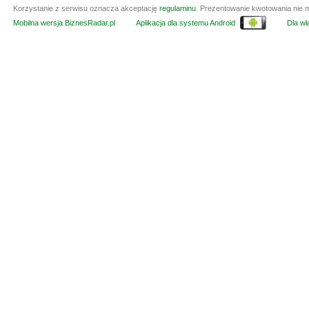
Korzystanie z serwisu oznacza akceptację
regulaminu
. Prezentowanie kwotowania nie m
Mobilna wersja BiznesRadar.pl
Aplikacja dla systemu Android
Dla wła