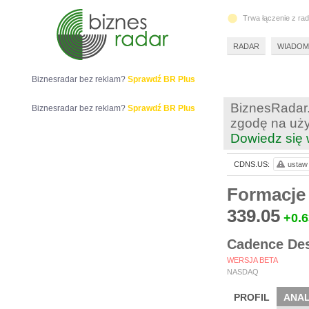
Trwa łączenie z ra
RADAR
WIADOM
Biznesradar bez reklam?
Sprawdź BR Plus
BiznesRadar.
Biznesradar bez reklam?
Sprawdź BR Plus
zgodę na uży
Dowiedz się 
CDNS.US:
ustaw 
Formacje
339.05
+0.6
Cadence Des
WERSJA BETA
NASDAQ
PROFIL
ANAL