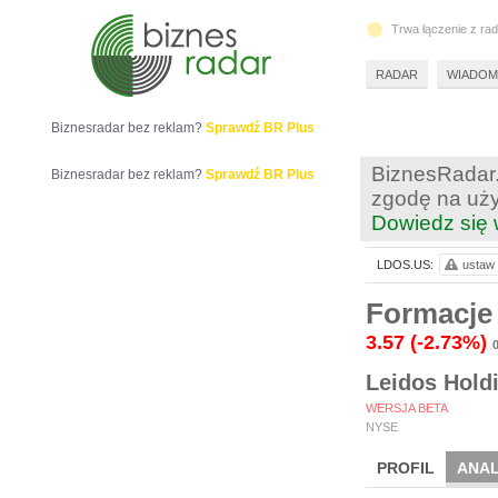
Trwa łączenie z ra
RADAR
WIADOM
Biznesradar bez reklam?
Sprawdź BR Plus
BiznesRadar.
Biznesradar bez reklam?
Sprawdź BR Plus
zgodę na uży
Dowiedz się 
LDOS.US:
ustaw 
Formacje
3.57
(-2.73%)
Leidos Holdi
WERSJA BETA
NYSE
PROFIL
ANAL