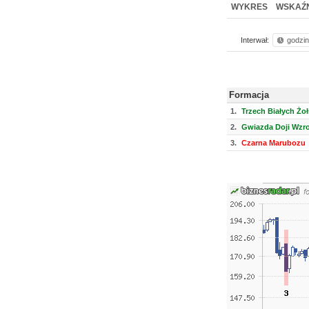
WYKRES
WSKAŹN
Interwał:
godzi
Formacja
1.
Trzech Białych Żoł
2.
Gwiazda Doji Wzr
3.
Czarna Marubozu