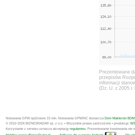
Prezentowane da
przepisów Rozpo
informacji stan
(Dz. U. z 2005 r.
Notowania GPW opóźnione 15 min.
Notowania GPW/NC dostarcza
Dom Maklerski BDM 
© 2010-2026 BIZNESRADAR sp. z o.o. • Wszystkie prawa zastrzeżone • produkcja:
W3
Korzystanie z serwisu oznacza akceptację
regulaminu
. Prezentowanie kwotowania nie m