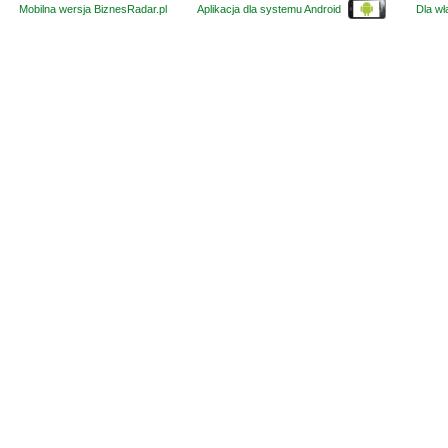
Mobilna wersja BiznesRadar.pl
Aplikacja dla systemu Android
Dla wła