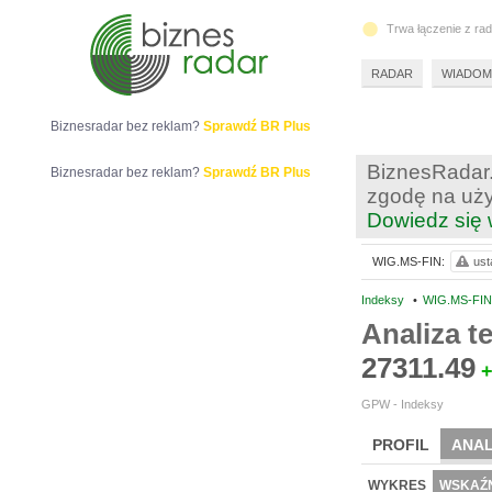
Trwa łączenie z ra
RADAR
WIADOM
Biznesradar bez reklam?
Sprawdź BR Plus
BiznesRadar.
Biznesradar bez reklam?
Sprawdź BR Plus
zgodę na uży
Dowiedz się 
WIG.MS-FIN:
ust
Indeksy
•
WIG.MS-FI
Analiza 
27311.49
+
GPW - Indeksy
PROFIL
ANAL
WYKRES
WSKAŹN