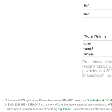
SMA
EMA
Pivot Points
dzień
tydzień
miesiąc
Prezentowane dan
rekomendacją w 
października 20
finansowych lub 
Notowania GPW opóźnione 15 min.
Notowania GPW/NC dostarcza
Dom Maklerski BDM 
© 2010-2026 BIZNESRADAR sp. z o.o. • Wszystkie prawa zastrzeżone • produkcja:
W3
Korzystanie z serwisu oznacza akceptację
regulaminu
. Prezentowanie kwotowania nie m