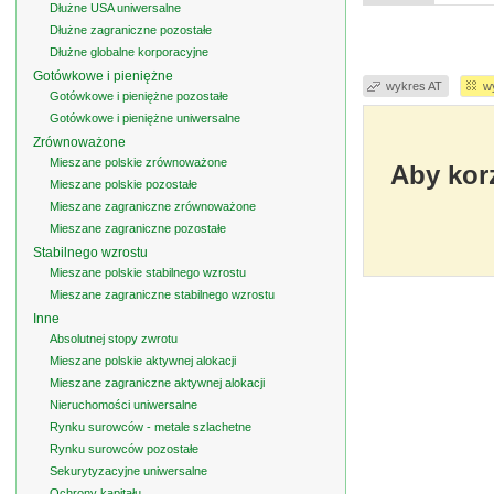
Dłużne USA uniwersalne
Dłużne zagraniczne pozostałe
Dłużne globalne korporacyjne
Gotówkowe i pieniężne
wykres AT
w
Gotówkowe i pieniężne pozostałe
Gotówkowe i pieniężne uniwersalne
Zrównoważone
Mieszane polskie zrównoważone
Aby korz
Mieszane polskie pozostałe
Mieszane zagraniczne zrównoważone
Mieszane zagraniczne pozostałe
Stabilnego wzrostu
Mieszane polskie stabilnego wzrostu
Mieszane zagraniczne stabilnego wzrostu
Inne
Absolutnej stopy zwrotu
Mieszane polskie aktywnej alokacji
Mieszane zagraniczne aktywnej alokacji
Nieruchomości uniwersalne
Rynku surowców - metale szlachetne
Rynku surowców pozostałe
Sekurytyzacyjne uniwersalne
Ochrony kapitału