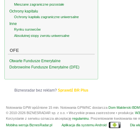
Mieszane zagraniczne pozostałe
Ochrony kapitału
Ochrony kapitału zagraniczne uniwersalne
Inne
Rynku surowców
Absolutnej stopy zwrotu uniwersalne
OFE
Otwarte Fundusze Emerytalne
Dobrowolne Fundusze Emerytalne (DFE)
Biznesradar bez reklam?
Sprawdź BR Plus
Notowania GPW opóźnione 15 min.
Notowania GPW/NC dostarcza
Dom Maklerski BDM 
© 2010-2026 BIZNESRADAR sp. z o.o. • Wszystkie prawa zastrzeżone • produkcja:
W3
Korzystanie z serwisu oznacza akceptację
regulaminu
. Prezentowanie kwotowania nie m
Mobilna wersja BiznesRadar.pl
Aplikacja dla systemu Android
Dla wła