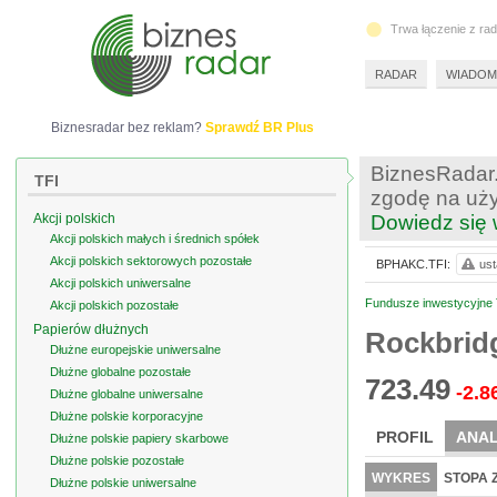
Trwa łączenie z ra
RADAR
WIADOM
Biznesradar bez reklam?
Sprawdź BR Plus
BiznesRadar.
TFI
zgodę na uży
Akcji polskich
Dowiedz się 
Akcji polskich małych i średnich spółek
Akcji polskich sektorowych pozostałe
BPHAKC.TFI:
ust
Akcji polskich uniwersalne
Fundusze inwestycyjne TF
Akcji polskich pozostałe
Papierów dłużnych
Rockbridg
Dłużne europejskie uniwersalne
Dłużne globalne pozostałe
723.49
-2.8
Dłużne globalne uniwersalne
Dłużne polskie korporacyjne
PROFIL
ANAL
Dłużne polskie papiery skarbowe
Dłużne polskie pozostałe
WYKRES
STOPA 
Dłużne polskie uniwersalne