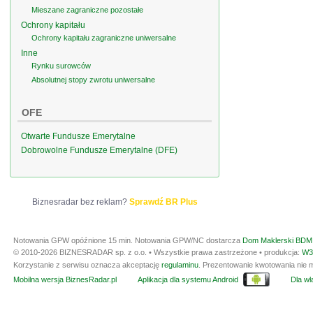
Mieszane zagraniczne pozostałe
Ochrony kapitału
Ochrony kapitału zagraniczne uniwersalne
Inne
Rynku surowców
Absolutnej stopy zwrotu uniwersalne
OFE
Otwarte Fundusze Emerytalne
Dobrowolne Fundusze Emerytalne (DFE)
Biznesradar bez reklam?
Sprawdź BR Plus
Notowania GPW opóźnione 15 min.
Notowania GPW/NC dostarcza
Dom Maklerski BDM 
© 2010-2026 BIZNESRADAR sp. z o.o. • Wszystkie prawa zastrzeżone • produkcja:
W3
Korzystanie z serwisu oznacza akceptację
regulaminu
. Prezentowanie kwotowania nie m
Mobilna wersja BiznesRadar.pl
Aplikacja dla systemu Android
Dla wła