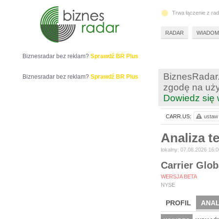
Trwa łączenie z ra
RADAR
WIADOM
Biznesradar bez reklam?
Sprawdź BR Plus
BiznesRadar.
Biznesradar bez reklam?
Sprawdź BR Plus
zgodę na uży
Dowiedz się 
CARR.US:
ustaw 
Analiza 
lokalny: 07.08.2026 16:0
Carrier Glob
WERSJA BETA
NYSE
PROFIL
ANAL