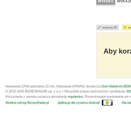
WYKRES
WSKAŹN
wykres AT
w
Aby korz
Notowania GPW opóźnione 15 min.
Notowania GPW/NC dostarcza
Dom Maklerski BDM 
© 2010-2026 BIZNESRADAR sp. z o.o. • Wszystkie prawa zastrzeżone • produkcja:
W3
Korzystanie z serwisu oznacza akceptację
regulaminu
. Prezentowanie kwotowania nie m
Mobilna wersja BiznesRadar.pl
Aplikacja dla systemu Android
Dla wła