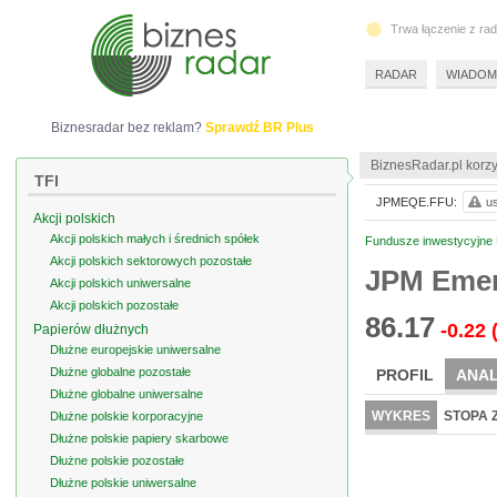
Trwa łączenie z ra
RADAR
WIADOM
Biznesradar bez reklam?
Sprawdź BR Plus
BiznesRadar.pl korzy
TFI
JPMEQE.FFU:
us
Akcji polskich
Akcji polskich małych i średnich spółek
Fundusze inwestycyjne 
Akcji polskich sektorowych pozostałe
JPM Emer
Akcji polskich uniwersalne
Akcji polskich pozostałe
86.17
-0.22
Papierów dłużnych
Dłużne europejskie uniwersalne
Dłużne globalne pozostałe
PROFIL
ANAL
Dłużne globalne uniwersalne
WYKRES
STOPA 
Dłużne polskie korporacyjne
Dłużne polskie papiery skarbowe
Dłużne polskie pozostałe
Dłużne polskie uniwersalne