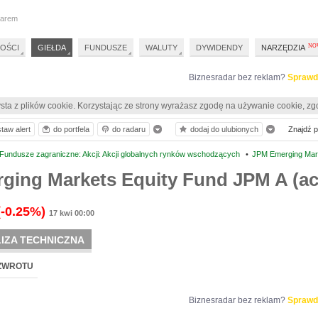
darem
OŚCI
GIEŁDA
FUNDUSZE
WALUTY
DYWIDENDY
NARZĘDZIA
Biznesradar bez reklam?
Sprawd
sta z plików cookie. Korzystając ze strony wyrażasz zgodę na używanie cookie, zg
taw alert
do portfela
do radaru
dodaj do ulubionych
Znajdź pr
Fundusze zagraniczne: Akcji: Akcji globalnych rynków wschodzących
•
JPM Emerging Mark
ging Markets Equity Fund JPM A (ac
(-0.25%)
17 kwi 00:00
IZA TECHNICZNA
ZWROTU
Biznesradar bez reklam?
Sprawd