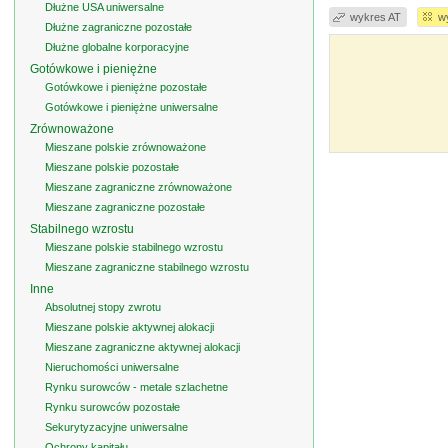
Dłużne USA uniwersalne
wykres AT
w
Dłużne zagraniczne pozostałe
Dłużne globalne korporacyjne
Gotówkowe i pieniężne
Gotówkowe i pieniężne pozostałe
Gotówkowe i pieniężne uniwersalne
Zrównoważone
Mieszane polskie zrównoważone
Mieszane polskie pozostałe
Mieszane zagraniczne zrównoważone
Mieszane zagraniczne pozostałe
Stabilnego wzrostu
Mieszane polskie stabilnego wzrostu
Mieszane zagraniczne stabilnego wzrostu
Inne
Absolutnej stopy zwrotu
Mieszane polskie aktywnej alokacji
Mieszane zagraniczne aktywnej alokacji
Nieruchomości uniwersalne
Rynku surowców - metale szlachetne
Rynku surowców pozostałe
Sekurytyzacyjne uniwersalne
Ochrony kapitału