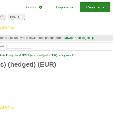
Pomoc
Logowanie
Rejestracja
PORTFEL
ź BR Plus
odnie z aktualnymi ustawieniami przeglądarki.
Dowiedz się więcej.
[x]
ofil:
ets Equity Fund JPM A (acc) (hedged) (EUR)
•
Wykres AT
c) (hedged) (EUR)
ź BR Plus