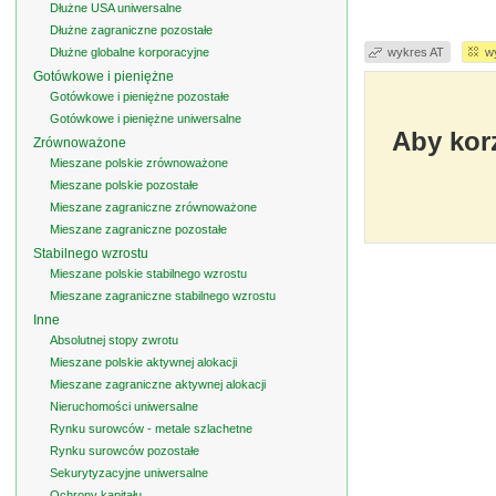
Dłużne USA uniwersalne
Dłużne zagraniczne pozostałe
Dłużne globalne korporacyjne
wykres AT
w
Gotówkowe i pieniężne
Gotówkowe i pieniężne pozostałe
Gotówkowe i pieniężne uniwersalne
Aby korz
Zrównoważone
Mieszane polskie zrównoważone
Mieszane polskie pozostałe
Mieszane zagraniczne zrównoważone
Mieszane zagraniczne pozostałe
Stabilnego wzrostu
Mieszane polskie stabilnego wzrostu
Mieszane zagraniczne stabilnego wzrostu
Inne
Absolutnej stopy zwrotu
Mieszane polskie aktywnej alokacji
Mieszane zagraniczne aktywnej alokacji
Nieruchomości uniwersalne
Rynku surowców - metale szlachetne
Rynku surowców pozostałe
Sekurytyzacyjne uniwersalne
Ochrony kapitału