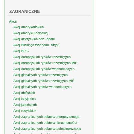
ZAGRANICZNE
Akcji
Akcji amerykańskich
Akcji Ameryki Łacińskiej
Akcji azjatyckich bez Japonii
Akcji Bliskiego Wschodu i Afryki
Akcji BRIC
Akcji europejskich rynków rozwiniętych
Akcji europejskich rynków rozwiniętych MIŚ
Akcji europejskich rynków wschodzących
Akcji globalnych rynków rozwiniętych
Akcji globalnych rynków rozwiniętych MIŚ
Akcji globalnych rynków wschodzących
Akcji chińskich
Akcji indyjskich
Akcji japońskich
Akcji rosyjskich
Akcji zagranicznych sektora energetycznego
Akcji zagranicznych sektora nieruchomości
Akcji zagranicznych sektora technologicznego