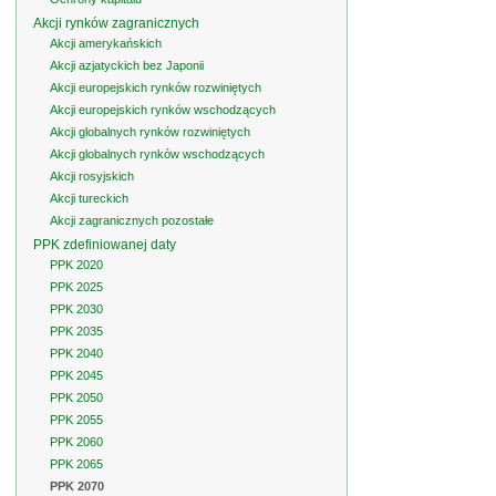
Akcji rynków zagranicznych
Akcji amerykańskich
Akcji azjatyckich bez Japonii
Akcji europejskich rynków rozwiniętych
Akcji europejskich rynków wschodzących
Akcji globalnych rynków rozwiniętych
Akcji globalnych rynków wschodzących
Akcji rosyjskich
Akcji tureckich
Akcji zagranicznych pozostałe
PPK zdefiniowanej daty
PPK 2020
PPK 2025
PPK 2030
PPK 2035
PPK 2040
PPK 2045
PPK 2050
PPK 2055
PPK 2060
PPK 2065
PPK 2070