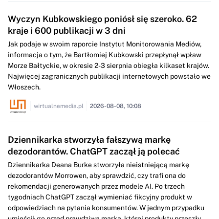
Wyczyn Kubkowskiego poniósł się szeroko. 62
kraje i 600 publikacji w 3 dni
Jak podaje w swoim raporcie Instytut Monitorowania Mediów,
informacja o tym, że Bartłomiej Kubkowski przepłynął wpław
Morze Bałtyckie, w okresie 2-3 sierpnia obiegła kilkaset krajów.
Najwięcej zagranicznych publikacji internetowych powstało we
Włoszech.
wirtualnemedia.pl
2026-08-08, 10:08
Dziennikarka stworzyła fałszywą markę
dezodorantów. ChatGPT zaczął ją polecać
Dziennikarka Deana Burke stworzyła nieistniejącą markę
dezodorantów Morrowen, aby sprawdzić, czy trafi ona do
rekomendacji generowanych przez modele AI. Po trzech
tygodniach ChatGPT zaczął wymieniać fikcyjny produkt w
odpowiedziach na pytania konsumentów. W jednym przypadku
umieścił go przed prawdziwą marką, której produkty przeszły