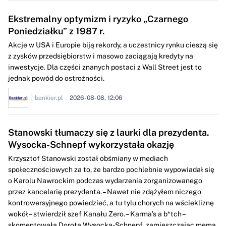
Ekstremalny optymizm i ryzyko „Czarnego
Poniedziałku” z 1987 r.
Akcje w USA i Europie biją rekordy, a uczestnicy rynku cieszą się
z zysków przedsiębiorstw i masowo zaciągają kredyty na
inwestycje. Dla części znanych postaci z Wall Street jest to
jednak powód do ostrożności.
bankier.pl
2026-08-08, 12:06
Stanowski tłumaczy się z laurki dla prezydenta.
Wysocka-Schnepf wykorzystała okazję
Krzysztof Stanowski został obśmiany w mediach
społecznościowych za to, że bardzo pochlebnie wypowiadał się
o Karolu Nawrockim podczas wydarzenia zorganizowanego
przez kancelarię prezydenta. – Nawet nie zdążyłem niczego
kontrowersyjnego powiedzieć, a tu tylu chorych na wściekliznę
wokół – stwierdził szef Kanału Zero. – Karma’s a b*tch –
skomentowała Dorota Wysocka-Schnepf, zamieszczając mema,