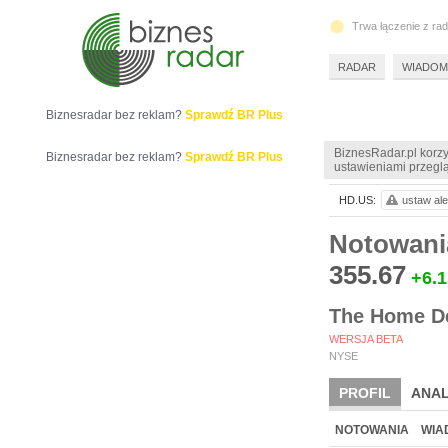
Trwa łączenie z ra
RADAR
WIADOM
Biznesradar bez reklam?
Sprawdź BR Plus
BiznesRadar.pl korzy
Biznesradar bez reklam?
Sprawdź BR Plus
ustawieniami przeglą
HD.US:
ustaw ale
Notowani
355.67
+6.1
The Home De
WERSJA BETA
NYSE
PROFIL
ANAL
NOTOWANIA
WIA