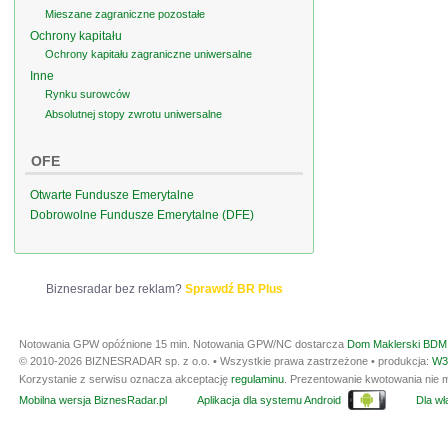
Mieszane zagraniczne pozostałe
Ochrony kapitału
Ochrony kapitału zagraniczne uniwersalne
Inne
Rynku surowców
Absolutnej stopy zwrotu uniwersalne
OFE
Otwarte Fundusze Emerytalne
Dobrowolne Fundusze Emerytalne (DFE)
Biznesradar bez reklam?
Sprawdź BR Plus
Notowania GPW opóźnione 15 min.
Notowania GPW/NC dostarcza
Dom Maklerski BDM 
© 2010-2026 BIZNESRADAR sp. z o.o. • Wszystkie prawa zastrzeżone • produkcja:
W3
Korzystanie z serwisu oznacza akceptację
regulaminu
. Prezentowanie kwotowania nie m
Mobilna wersja BiznesRadar.pl
Aplikacja dla systemu Android
Dla wła