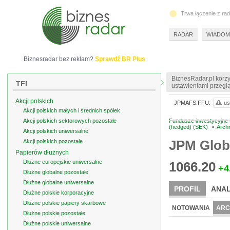
Trwa łączenie z ra
RADAR
WIADOM
Biznesradar bez reklam?
Sprawdź BR Plus
BiznesRadar.pl korzy
TFI
ustawieniami przeglą
Akcji polskich
JPMAFS.FFU:
us
Akcji polskich małych i średnich spółek
Akcji polskich sektorowych pozostałe
Fundusze inwestycyjne 
(hedged) (SEK)
•
Arch
Akcji polskich uniwersalne
JPM Globa
Akcji polskich pozostałe
Papierów dłużnych
Dłużne europejskie uniwersalne
1066.20
+4
Dłużne globalne pozostałe
Dłużne globalne uniwersalne
PROFIL
ANAL
Dłużne polskie korporacyjne
Dłużne polskie papiery skarbowe
NOTOWANIA
ARC
Dłużne polskie pozostałe
Dłużne polskie uniwersalne