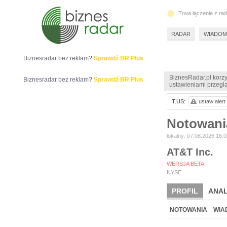
Trwa łączenie z ra
RADAR
WIADOM
Biznesradar bez reklam?
Sprawdź BR Plus
BiznesRadar.pl korzy
Biznesradar bez reklam?
Sprawdź BR Plus
ustawieniami przeglą
T.US:
ustaw alert
Notowani
lokalny: 07.08.2026 16:0
AT&T Inc.
WERSJA BETA
NYSE
PROFIL
ANAL
NOTOWANIA
WIA