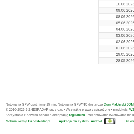
10.06.202
09.06.202
08.06.202
05.06.202
04.06.202
03.06.202
02.06.202
01.06.202
29.05.202
28.05.202
Notowania GPW opóźnione 15 min.
Notowania GPW/NC dostarcza
Dom Maklerski BDM 
© 2010-2026 BIZNESRADAR sp. z o.o. • Wszystkie prawa zastrzeżone • produkcja:
W3
Korzystanie z serwisu oznacza akceptację
regulaminu
. Prezentowanie kwotowania nie m
Mobilna wersja BiznesRadar.pl
Aplikacja dla systemu Android
Dla wła