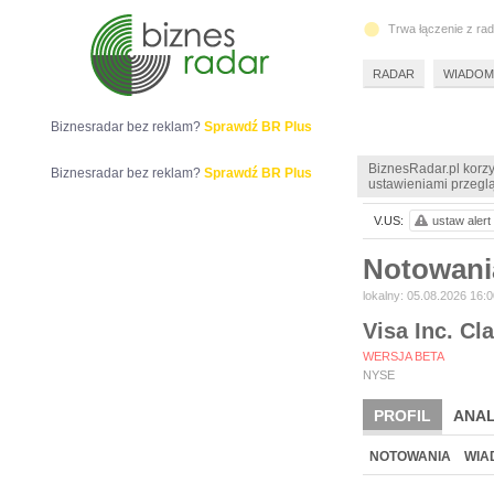
Trwa łączenie z ra
RADAR
WIADOM
Biznesradar bez reklam?
Sprawdź BR Plus
BiznesRadar.pl korzy
Biznesradar bez reklam?
Sprawdź BR Plus
ustawieniami przeglą
V.US:
ustaw alert
Notowani
lokalny: 05.08.2026 16:0
Visa Inc. Cl
WERSJA BETA
NYSE
PROFIL
ANAL
NOTOWANIA
WIA