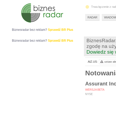
Trwa łączenie z ra
RADAR
WIADOM
Biznesradar bez reklam?
Sprawdź BR Plus
BiznesRadar.
Biznesradar bez reklam?
Sprawdź BR Plus
zgodę na uży
Dowiedz się 
AIZ.US:
ustaw ale
Notowani
Assurant Inc
WERSJA BETA
NYSE