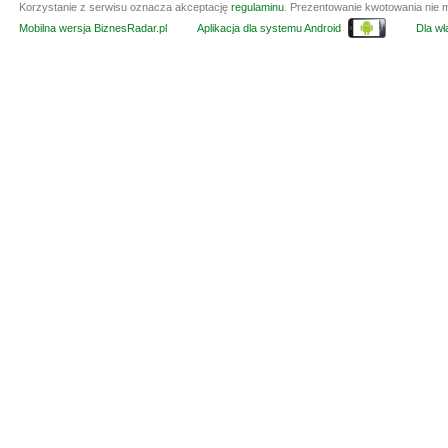
Korzystanie z serwisu oznacza akceptację
regulaminu
. Prezentowanie kwotowania nie m
Mobilna wersja BiznesRadar.pl
Aplikacja dla systemu Android
Dla wła