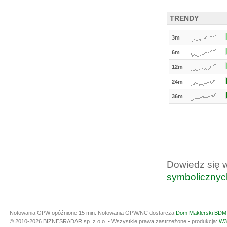
TRENDY
3m
6m
12m
24m
36m
Dowiedz się 
symbolicznyc
Notowania GPW opóźnione 15 min.
Notowania GPW/NC dostarcza
Dom Maklerski BDM 
© 2010-2026 BIZNESRADAR sp. z o.o. • Wszystkie prawa zastrzeżone • produkcja:
W3