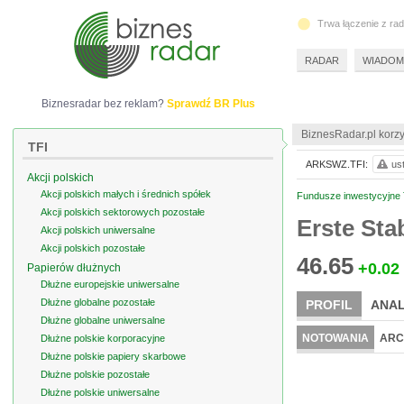
Trwa łączenie z ra
RADAR
WIADOM
Biznesradar bez reklam?
Sprawdź BR Plus
BiznesRadar.pl korzy
TFI
ARKSWZ.TFI:
us
Akcji polskich
Akcji polskich małych i średnich spółek
Fundusze inwestycyjne T
Akcji polskich sektorowych pozostałe
Erste Sta
Akcji polskich uniwersalne
Akcji polskich pozostałe
46.65
+0.02
Papierów dłużnych
Dłużne europejskie uniwersalne
Dłużne globalne pozostałe
PROFIL
ANAL
Dłużne globalne uniwersalne
NOTOWANIA
ARC
Dłużne polskie korporacyjne
Dłużne polskie papiery skarbowe
Dłużne polskie pozostałe
Dłużne polskie uniwersalne