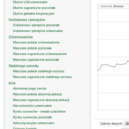
Dłużne USA uniwersalne
interwał:
dzienny
Dłużne zagraniczne pozostałe
Dłużne globalne korporacyjne
Gotówkowe i pieniężne
Gotówkowe i pieniężne pozostałe
Gotówkowe i pieniężne uniwersalne
Zrównoważone
Mieszane polskie zrównoważone
Mieszane polskie pozostałe
Mieszane zagraniczne zrównoważone
Mieszane zagraniczne pozostałe
Stabilnego wzrostu
Mieszane polskie stabilnego wzrostu
Mieszane zagraniczne stabilnego wzrostu
Inne
Absolutnej stopy zwrotu
Mieszane polskie aktywnej alokacji
Mieszane zagraniczne aktywnej alokacji
Nieruchomości uniwersalne
Rynku surowców - metale szlachetne
Rynku surowców pozostałe
Sekurytyzacyjne uniwersalne
Zakres danych:
Ochrony kapitału