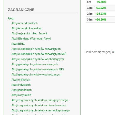
6m
+6.48%
12m
+11.92%
ZAGRANICZNE
24m
+24.93%
Akcji
36m
+36.20%
Akcji amerykańskich
Akcji Ameryki Łacińskiej
Akcji azjatyckich bez Japonii
Akcji Bliskiego Wschodu i Afryki
Akcji BRIC
Akcji europejskich rynków rozwiniętych
Dowiedz się więcej o
Akcji europejskich rynków rozwiniętych MIŚ
Akcji europejskich rynków wschodzących
Akcji globalnych rynków rozwiniętych
Akcji globalnych rynków rozwiniętych MIŚ
Akcji globalnych rynków wschodzących
Akcji chińskich
Akcji indyjskich
Akcji japońskich
Akcji rosyjskich
Akcji zagranicznych sektora energetycznego
Akcji zagranicznych sektora nieruchomości
Akcji zagranicznych sektora technologicznego