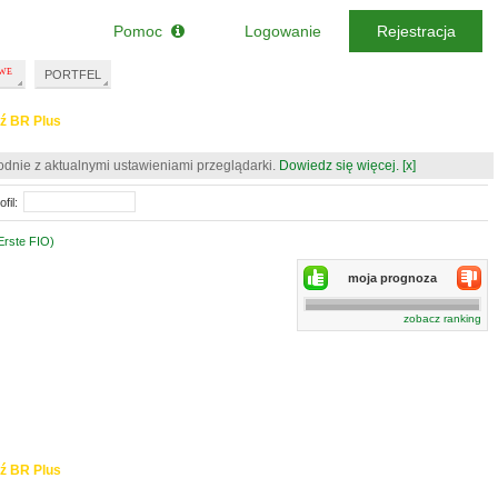
Pomoc
Logowanie
Rejestracja
PORTFEL
ź BR Plus
odnie z aktualnymi ustawieniami przeglądarki.
Dowiedz się więcej.
[x]
fil:
Erste FIO)
moja prognoza
zobacz ranking
ź BR Plus