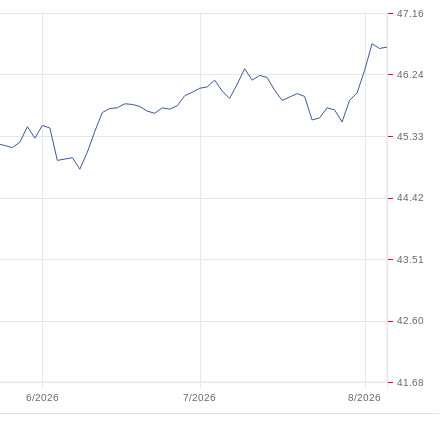
47.16
46.24
45.33
44.42
43.51
42.60
41.68
6/2026
7/2026
8/2026