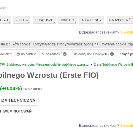
darem
OŚCI
GIEŁDA
FUNDUSZE
WALUTY
DYWIDENDY
NARZĘDZIA
Biznesradar bez reklam?
Sprawd
sta z plików cookie. Korzystając ze strony wyrażasz zgodę na używanie cookie, zg
taw alert
do portfela
do radaru
dodaj do ulubionych
Znajdź pro
FI: Stabilnego wzrostu: Mieszane polskie stabilnego wzrostu
•
Erste Stabilnego Wzrostu (
bilnego Wzrostu (Erste FIO)
(+0.04%)
06 sie 00:00
IZA TECHNICZNA
HIWUM NOTOWAŃ
Biznesradar bez reklam?
Sprawd