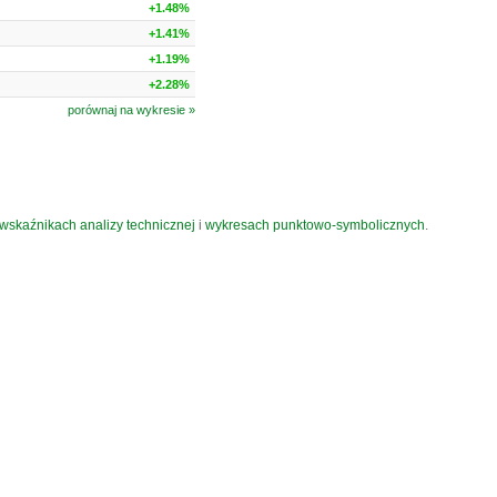
+1.48%
+1.41%
+1.19%
+2.28%
porównaj na wykresie »
wskaźnikach analizy technicznej
i
wykresach punktowo-symbolicznych
.