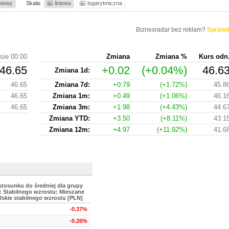
iniowy
Skala:
liniowa
logarytmiczna
Biznesradar bez reklam?
Sprawd
sie 00:00
Zmiana
Zmiana %
Kurs odn
46.65
+0.02
(+0.04%)
46.6
Zmiana 1d:
46.65
Zmiana 7d:
+0.79
(+1.72%)
45.8
46.65
Zmiana 1m:
+0.49
(+1.06%)
46.1
46.65
Zmiana 3m:
+1.98
(+4.43%)
44.6
Zmiana YTD:
+3.50
(+8.11%)
43.1
Zmiana 12m:
+4.97
(+11.92%)
41.6
stosunku do średniej dla grupy
: Stabilnego wzrostu: Mieszane
lskie stabilnego wzrostu [PLN]
-0.37%
-0.26%