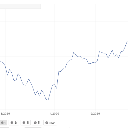
3/2026
4/2026
5/2026
6m
1r
3l
5l
max