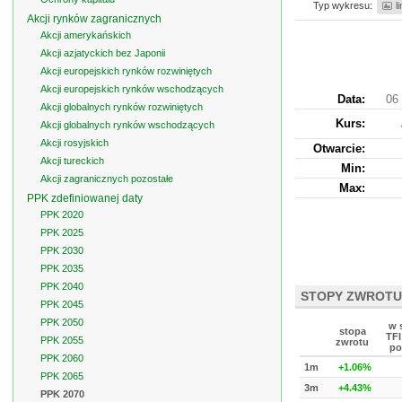
Typ wykresu:
l
Akcji rynków zagranicznych
Akcji amerykańskich
Akcji azjatyckich bez Japonii
Akcji europejskich rynków rozwiniętych
Akcji europejskich rynków wschodzących
Data:
06 
Akcji globalnych rynków rozwiniętych
Kurs
:
Akcji globalnych rynków wschodzących
Akcji rosyjskich
Otwarcie:
Akcji tureckich
Min:
Akcji zagranicznych pozostałe
Max:
PPK zdefiniowanej daty
PPK 2020
PPK 2025
PPK 2030
PPK 2035
PPK 2040
STOPY ZWROTU
PPK 2045
PPK 2050
w 
stopa
TFI
PPK 2055
zwrotu
po
PPK 2060
1m
+1.06%
PPK 2065
3m
+4.43%
PPK 2070