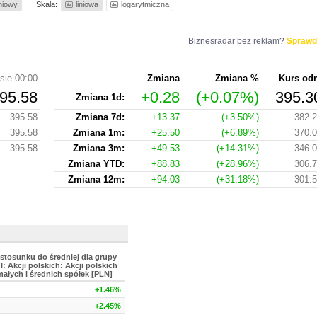
iniowy
Skala:
liniowa
logarytmiczna
Biznesradar bez reklam?
Sprawd
sie 00:00
Zmiana
Zmiana %
Kurs od
95.58
+0.28
(+0.07%)
395.3
Zmiana 1d:
395.58
Zmiana 7d:
+13.37
(+3.50%)
382.
395.58
Zmiana 1m:
+25.50
(+6.89%)
370.
395.58
Zmiana 3m:
+49.53
(+14.31%)
346.
Zmiana YTD:
+88.83
(+28.96%)
306.
Zmiana 12m:
+94.03
(+31.18%)
301.
stosunku do średniej dla grupy
I: Akcji polskich: Akcji polskich
ałych i średnich spółek [PLN]
+1.46%
+2.45%