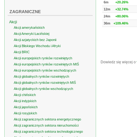
6m
+20.26%
12m
+32.74%
ZAGRANICZNE
24m
+80.06%
Akcji
36m
+109.46%
Akcji amerykańskich
Akcji Ameryki Łacińskiej
Akcji azjatyckich bez Japonii
Akcji Bliskiego Wschodu i Afryki
Akcji BRIC
Akcji europejskich rynków rozwiniętych
Dowiedz się więcej o
Akcji europejskich rynków rozwiniętych MIŚ
Akcji europejskich rynków wschodzących
Akcji globalnych rynków rozwiniętych
Akcji globalnych rynków rozwiniętych MIŚ
Akcji globalnych rynków wschodzących
Akcji chińskich
Akcji indyjskich
Akcji japońskich
Akcji rosyjskich
Akcji zagranicznych sektora energetycznego
Akcji zagranicznych sektora nieruchomości
Akcji zagranicznych sektora technologicznego