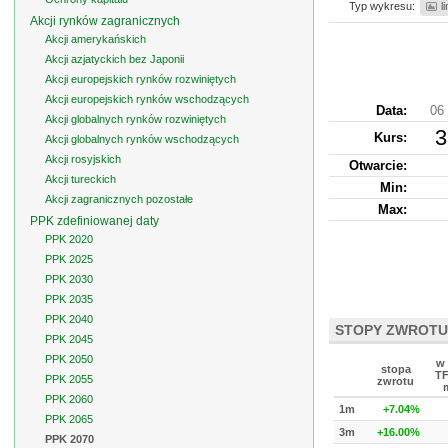
Typ wykresu:
l
Akcji rynków zagranicznych
Akcji amerykańskich
Akcji azjatyckich bez Japonii
Akcji europejskich rynków rozwiniętych
Akcji europejskich rynków wschodzących
Data:
06 
Akcji globalnych rynków rozwiniętych
3
Kurs
:
Akcji globalnych rynków wschodzących
Akcji rosyjskich
Otwarcie:
Akcji tureckich
Min:
Akcji zagranicznych pozostałe
Max:
PPK zdefiniowanej daty
PPK 2020
PPK 2025
PPK 2030
PPK 2035
PPK 2040
STOPY ZWROTU
PPK 2045
PPK 2050
w 
stopa
TF
PPK 2055
zwrotu
m
PPK 2060
1m
+7.04%
PPK 2065
3m
+16.00%
PPK 2070