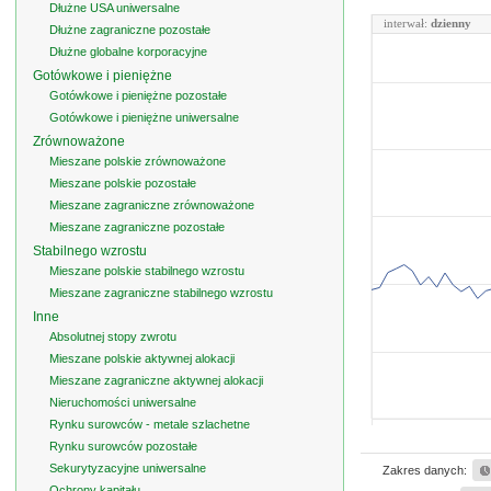
Dłużne USA uniwersalne
interwał:
dzienny
Dłużne zagraniczne pozostałe
Dłużne globalne korporacyjne
Gotówkowe i pieniężne
Gotówkowe i pieniężne pozostałe
Gotówkowe i pieniężne uniwersalne
Zrównoważone
Mieszane polskie zrównoważone
Mieszane polskie pozostałe
Mieszane zagraniczne zrównoważone
Mieszane zagraniczne pozostałe
Stabilnego wzrostu
Mieszane polskie stabilnego wzrostu
Mieszane zagraniczne stabilnego wzrostu
Inne
Absolutnej stopy zwrotu
Mieszane polskie aktywnej alokacji
Mieszane zagraniczne aktywnej alokacji
Nieruchomości uniwersalne
Rynku surowców - metale szlachetne
Rynku surowców pozostałe
Sekurytyzacyjne uniwersalne
Zakres danych:
Ochrony kapitału