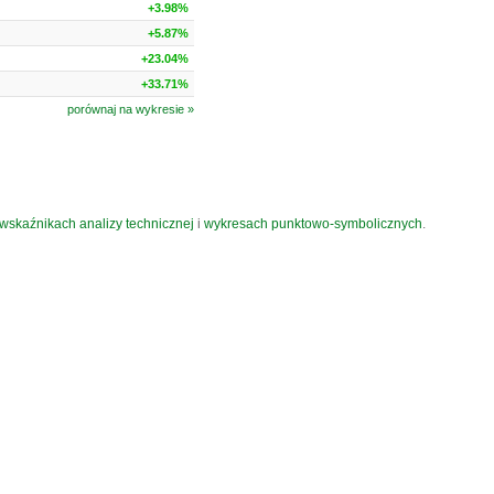
+3.98%
+5.87%
+23.04%
+33.71%
porównaj na wykresie »
wskaźnikach analizy technicznej
i
wykresach punktowo-symbolicznych
.