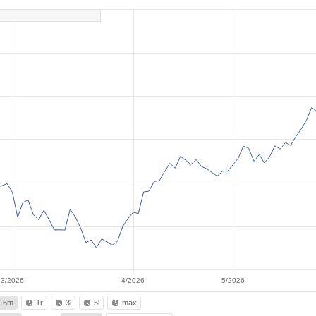
3/2026
4/2026
5/2026
6m
1r
3l
5l
max