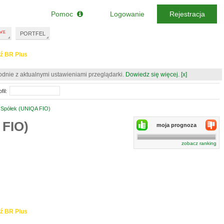
Pomoc
Logowanie
Rejestracja
PORTFEL
ź BR Plus
odnie z aktualnymi ustawieniami przeglądarki.
Dowiedz się więcej.
[x]
fil:
h Spółek (UNIQA FIO)
 FIO)
moja prognoza
zobacz ranking
ź BR Plus