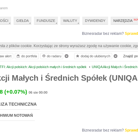
darem
OŚCI
GIEŁDA
FUNDUSZE
WALUTY
DYWIDENDY
NARZĘDZIA
Biznesradar bez reklam?
Sprawd
sta z plików cookie. Korzystając ze strony wyrażasz zgodę na używanie cookie, zg
aw alert
do portfela
do radaru
dodaj do ulubionych
Znajdź pro
I: Akcji polskich: Akcji polskich małych i średnich spółek
•
UNIQA Akcji Małych i Średnic
ji Małych i Średnich Spółek (UNIQA
8
(+0.07%)
06 sie 00:00
IZA TECHNICZNA
HIWUM NOTOWAŃ
Biznesradar bez reklam?
Sprawd