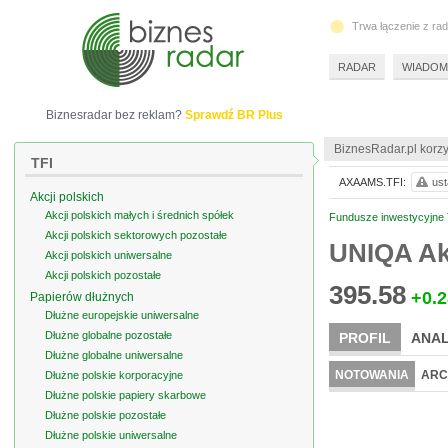
Trwa łączenie z ra
RADAR
WIADOM
Biznesradar bez reklam?
Sprawdź BR Plus
BiznesRadar.pl korzy
TFI
AXAAMS.TFI:
ust
Akcji polskich
Akcji polskich małych i średnich spółek
Fundusze inwestycyjne TF
Akcji polskich sektorowych pozostałe
UNIQA Akc
Akcji polskich uniwersalne
Akcji polskich pozostałe
395.58
+0.2
Papierów dłużnych
Dłużne europejskie uniwersalne
Dłużne globalne pozostałe
PROFIL
ANAL
Dłużne globalne uniwersalne
NOTOWANIA
ARC
Dłużne polskie korporacyjne
Dłużne polskie papiery skarbowe
Dłużne polskie pozostałe
Dłużne polskie uniwersalne