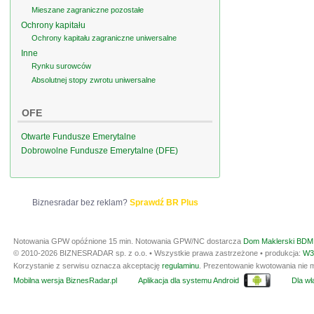
Mieszane zagraniczne pozostałe
Ochrony kapitału
Ochrony kapitału zagraniczne uniwersalne
Inne
Rynku surowców
Absolutnej stopy zwrotu uniwersalne
OFE
Otwarte Fundusze Emerytalne
Dobrowolne Fundusze Emerytalne (DFE)
Biznesradar bez reklam?
Sprawdź BR Plus
Notowania GPW opóźnione 15 min.
Notowania GPW/NC dostarcza
Dom Maklerski BDM 
© 2010-2026 BIZNESRADAR sp. z o.o. • Wszystkie prawa zastrzeżone • produkcja:
W3
Korzystanie z serwisu oznacza akceptację
regulaminu
. Prezentowanie kwotowania nie m
Mobilna wersja BiznesRadar.pl
Aplikacja dla systemu Android
Dla wła