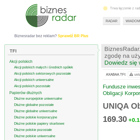
Trwa łączenie z ra
RADAR
WIADOM
Biznesradar bez reklam?
Sprawdź BR Plus
BiznesRadar.
TFI
zgodę na uży
Akcji polskich
Dowiedz się 
Akcji polskich małych i średnich spółek
Akcji polskich sektorowych pozostałe
AXABAA.TFI:
ust
Akcji polskich uniwersalne
Fundusze inwest
Akcji polskich pozostałe
Obligacji Korp
Papierów dłużnych
Dłużne europejskie uniwersalne
UNIQA Ob
Dłużne globalne pozostałe
Dłużne globalne uniwersalne
169.30
Dłużne polskie korporacyjne
+0.1
Dłużne polskie papiery skarbowe
Dłużne polskie pozostałe
Dłużne polskie uniwersalne