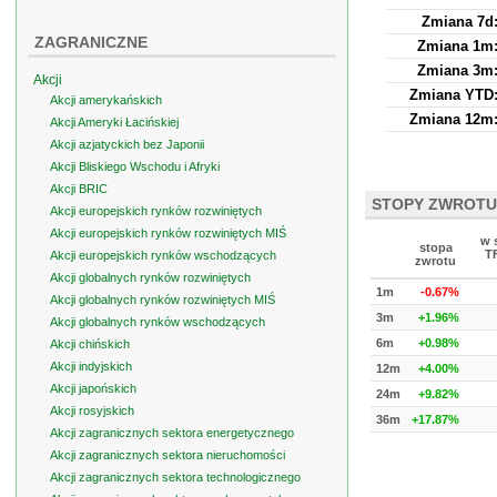
Zmiana 7d
ZAGRANICZNE
Zmiana 1m
Zmiana 3m
Akcji
Zmiana YTD
Akcji amerykańskich
Zmiana 12m
Akcji Ameryki Łacińskiej
Akcji azjatyckich bez Japonii
Akcji Bliskiego Wschodu i Afryki
Akcji BRIC
STOPY ZWROTU
Akcji europejskich rynków rozwiniętych
Akcji europejskich rynków rozwiniętych MIŚ
w 
stopa
T
Akcji europejskich rynków wschodzących
zwrotu
Akcji globalnych rynków rozwiniętych
1m
-0.67%
Akcji globalnych rynków rozwiniętych MIŚ
3m
+1.96%
Akcji globalnych rynków wschodzących
6m
+0.98%
Akcji chińskich
Akcji indyjskich
12m
+4.00%
Akcji japońskich
24m
+9.82%
Akcji rosyjskich
36m
+17.87%
Akcji zagranicznych sektora energetycznego
Akcji zagranicznych sektora nieruchomości
Akcji zagranicznych sektora technologicznego