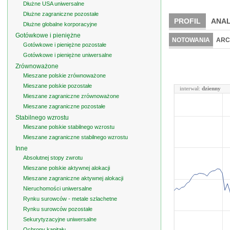
Dłużne USA uniwersalne
Dłużne zagraniczne pozostałe
PROFIL
ANAL
Dłużne globalne korporacyjne
Gotówkowe i pieniężne
NOTOWANIA
ARC
Gotówkowe i pieniężne pozostałe
Gotówkowe i pieniężne uniwersalne
Zrównoważone
Mieszane polskie zrównoważone
Mieszane polskie pozostałe
interwał:
dzienny
Mieszane zagraniczne zrównoważone
Mieszane zagraniczne pozostałe
Stabilnego wzrostu
Mieszane polskie stabilnego wzrostu
Mieszane zagraniczne stabilnego wzrostu
Inne
Absolutnej stopy zwrotu
Mieszane polskie aktywnej alokacji
Mieszane zagraniczne aktywnej alokacji
Nieruchomości uniwersalne
Rynku surowców - metale szlachetne
Rynku surowców pozostałe
Sekurytyzacyjne uniwersalne
Ochrony kapitału