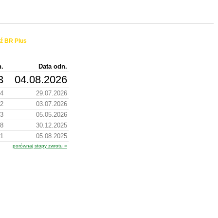
ź BR Plus
n.
Data odn.
3
04.08.2026
54
29.07.2026
12
03.07.2026
43
05.05.2026
38
30.12.2025
81
05.08.2025
porównaj stopy zwrotu »