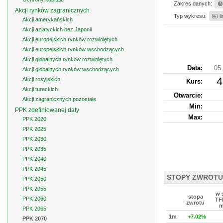
Zakres danych:
Akcji rynków zagranicznych
Typ wykresu:
l
Akcji amerykańskich
Akcji azjatyckich bez Japonii
Akcji europejskich rynków rozwiniętych
Akcji europejskich rynków wschodzących
Akcji globalnych rynków rozwiniętych
Data:
05 
Akcji globalnych rynków wschodzących
4
Akcji rosyjskich
Kurs
:
Akcji tureckich
Otwarcie:
Akcji zagranicznych pozostałe
Min:
PPK zdefiniowanej daty
Max:
PPK 2020
PPK 2025
PPK 2030
PPK 2035
PPK 2040
PPK 2045
STOPY ZWROTU
PPK 2050
PPK 2055
w 
stopa
PPK 2060
TFI
zwrotu
m
PPK 2065
1m
+7.02%
PPK 2070