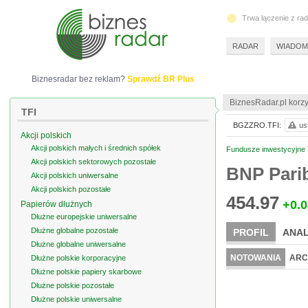
Trwa łączenie z ra
RADAR
WIADOM
Biznesradar bez reklam?
Sprawdź BR Plus
BiznesRadar.pl korzy
TFI
BGZZRO.TFI:
us
Akcji polskich
Akcji polskich małych i średnich spółek
Fundusze inwestycyjne TF
Akcji polskich sektorowych pozostałe
BNP Parib
Akcji polskich uniwersalne
Akcji polskich pozostałe
454.97
+0.0
Papierów dłużnych
Dłużne europejskie uniwersalne
Dłużne globalne pozostałe
PROFIL
ANAL
Dłużne globalne uniwersalne
NOTOWANIA
ARC
Dłużne polskie korporacyjne
Dłużne polskie papiery skarbowe
Dłużne polskie pozostałe
Dłużne polskie uniwersalne