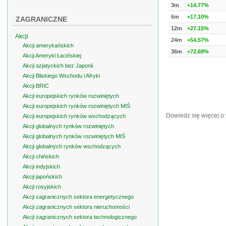
3m
+14.77%
6m
+17.10%
ZAGRANICZNE
12m
+27.15%
Akcji
24m
+54.57%
Akcji amerykańskich
36m
+72.69%
Akcji Ameryki Łacińskiej
Akcji azjatyckich bez Japonii
Akcji Bliskiego Wschodu i Afryki
Akcji BRIC
Akcji europejskich rynków rozwiniętych
Akcji europejskich rynków rozwiniętych MIŚ
Dowiedz się więcej o
Akcji europejskich rynków wschodzących
Akcji globalnych rynków rozwiniętych
Akcji globalnych rynków rozwiniętych MIŚ
Akcji globalnych rynków wschodzących
Akcji chińskich
Akcji indyjskich
Akcji japońskich
Akcji rosyjskich
Akcji zagranicznych sektora energetycznego
Akcji zagranicznych sektora nieruchomości
Akcji zagranicznych sektora technologicznego