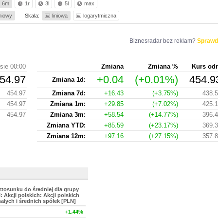
6m
1r
3l
5l
max
iniowy
Skala:
liniowa
logarytmiczna
Biznesradar bez reklam?
Sprawd
sie 00:00
Zmiana
Zmiana %
Kurs od
54.97
+0.04
(+0.01%)
454.9
Zmiana 1d:
454.97
Zmiana 7d:
+16.43
(+3.75%)
438.
454.97
Zmiana 1m:
+29.85
(+7.02%)
425.
454.97
Zmiana 3m:
+58.54
(+14.77%)
396.
Zmiana YTD:
+85.59
(+23.17%)
369.
Zmiana 12m:
+97.16
(+27.15%)
357.
stosunku do średniej dla grupy
: Akcji polskich: Akcji polskich
ałych i średnich spółek [PLN]
+1.44%