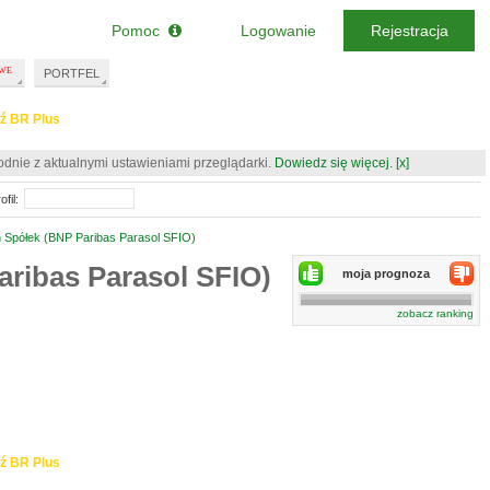
Pomoc
Logowanie
Rejestracja
PORTFEL
ź BR Plus
odnie z aktualnymi ustawieniami przeglądarki.
Dowiedz się więcej.
[x]
fil:
h Spółek (BNP Paribas Parasol SFIO)
aribas Parasol SFIO)
moja prognoza
zobacz ranking
ź BR Plus