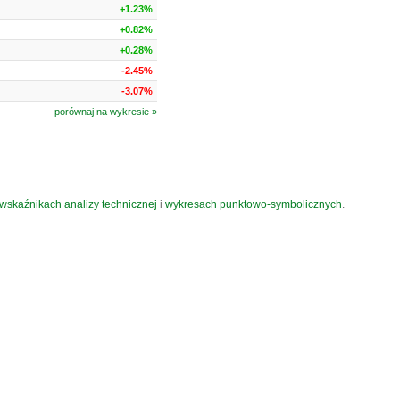
+1.23%
+0.82%
+0.28%
-2.45%
-3.07%
porównaj na wykresie »
wskaźnikach analizy technicznej
i
wykresach punktowo-symbolicznych
.