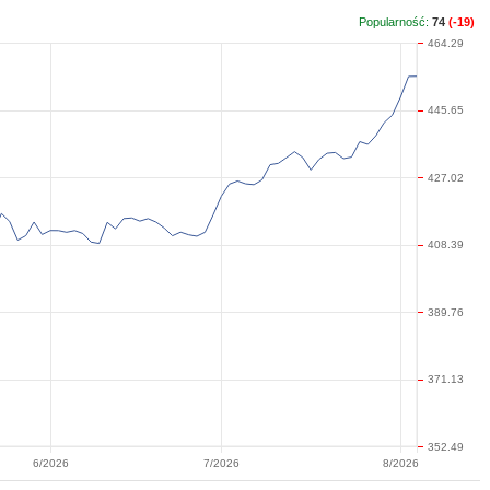
Popularność:
74
(-19)
464.29
445.65
427.02
408.39
389.76
371.13
352.49
6/2026
7/2026
8/2026