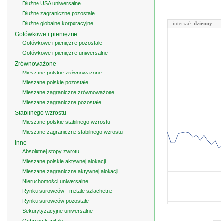
Dłużne USA uniwersalne
Dłużne zagraniczne pozostałe
Dłużne globalne korporacyjne
interwał:
dzienny
Gotówkowe i pieniężne
Gotówkowe i pieniężne pozostałe
Gotówkowe i pieniężne uniwersalne
Zrównoważone
Mieszane polskie zrównoważone
Mieszane polskie pozostałe
Mieszane zagraniczne zrównoważone
Mieszane zagraniczne pozostałe
Stabilnego wzrostu
Mieszane polskie stabilnego wzrostu
Mieszane zagraniczne stabilnego wzrostu
Inne
Absolutnej stopy zwrotu
Mieszane polskie aktywnej alokacji
Mieszane zagraniczne aktywnej alokacji
Nieruchomości uniwersalne
Rynku surowców - metale szlachetne
Rynku surowców pozostałe
Sekurytyzacyjne uniwersalne
Ochrony kapitału