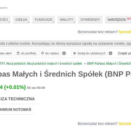
darem
OŚCI
GIEŁDA
FUNDUSZE
WALUTY
DYWIDENDY
NARZĘDZIA
Biznesradar bez reklam?
Sprawd
sta z plików cookie. Korzystając ze strony wyrażasz zgodę na używanie cookie, zg
taw alert
do portfela
do radaru
dodaj do ulubionych
Znajdź pro
I: Akcji polskich: Akcji polskich małych i średnich spółek
•
BNP Paribas Małych i Średnic
as Małych i Średnich Spółek (BNP P
4
(+0.01%)
05 sie 00:00
IZA TECHNICZNA
HIWUM NOTOWAŃ
Biznesradar bez reklam?
Sprawd