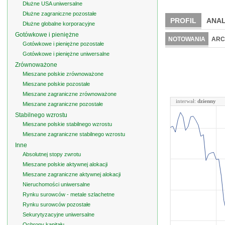
Dłużne USA uniwersalne
Dłużne zagraniczne pozostałe
PROFIL
ANAL
Dłużne globalne korporacyjne
Gotówkowe i pieniężne
NOTOWANIA
ARC
Gotówkowe i pieniężne pozostałe
Gotówkowe i pieniężne uniwersalne
Zrównoważone
Mieszane polskie zrównoważone
Mieszane polskie pozostałe
Mieszane zagraniczne zrównoważone
interwał:
dzienny
Mieszane zagraniczne pozostałe
Stabilnego wzrostu
Mieszane polskie stabilnego wzrostu
Mieszane zagraniczne stabilnego wzrostu
Inne
Absolutnej stopy zwrotu
Mieszane polskie aktywnej alokacji
Mieszane zagraniczne aktywnej alokacji
Nieruchomości uniwersalne
Rynku surowców - metale szlachetne
Rynku surowców pozostałe
Sekurytyzacyjne uniwersalne
Ochrony kapitału