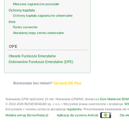
Mieszane zagraniczne pozostałe
Ochrony kapitału
Ochrony kapitału zagraniczne uniwersalne
Inne
Rynku surowców
Absolutnej stopy zwrotu uniwersalne
OFE
Otwarte Fundusze Emerytalne
Dobrowolne Fundusze Emerytalne (DFE)
Biznesradar bez reklam?
Sprawdź BR Plus
Notowania GPW opóźnione 15 min.
Notowania GPW/NC dostarcza
Dom Maklerski BDM 
© 2010-2026 BIZNESRADAR sp. z o.o. • Wszystkie prawa zastrzeżone • produkcja:
W3
Korzystanie z serwisu oznacza akceptację
regulaminu
. Prezentowanie kwotowania nie m
Mobilna wersja BiznesRadar.pl
Aplikacja dla systemu Android
Dla wła