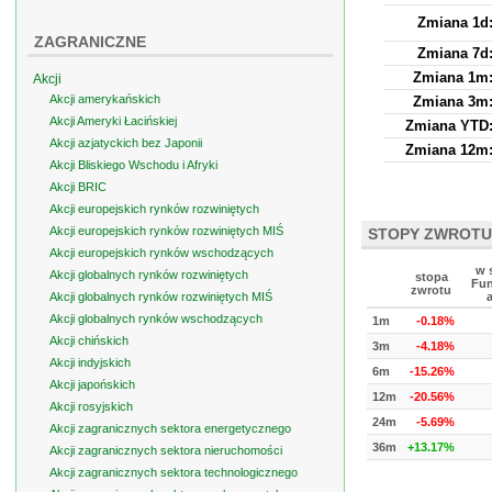
Zmiana 1d
ZAGRANICZNE
Zmiana 7d
Zmiana 1m
Akcji
Akcji amerykańskich
Zmiana 3m
Akcji Ameryki Łacińskiej
Zmiana YTD
Akcji azjatyckich bez Japonii
Zmiana 12m
Akcji Bliskiego Wschodu i Afryki
Akcji BRIC
Akcji europejskich rynków rozwiniętych
Akcji europejskich rynków rozwiniętych MIŚ
STOPY ZWROTU
Akcji europejskich rynków wschodzących
w 
Akcji globalnych rynków rozwiniętych
stopa
Fun
zwrotu
Akcji globalnych rynków rozwiniętych MIŚ
Akcji globalnych rynków wschodzących
1m
-0.18%
Akcji chińskich
3m
-4.18%
Akcji indyjskich
6m
-15.26%
Akcji japońskich
12m
-20.56%
Akcji rosyjskich
24m
-5.69%
Akcji zagranicznych sektora energetycznego
36m
+13.17%
Akcji zagranicznych sektora nieruchomości
Akcji zagranicznych sektora technologicznego