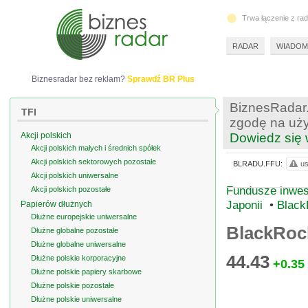
Trwa łączenie z ra
RADAR
WIADOM
Biznesradar bez reklam?
Sprawdź BR Plus
BiznesRadar.
TFI
zgodę na uży
Akcji polskich
Dowiedz się 
Akcji polskich małych i średnich spółek
Akcji polskich sektorowych pozostałe
BLRADU.FFU:
us
Akcji polskich uniwersalne
Fundusze inwest
Akcji polskich pozostałe
Japonii
•
Black
Papierów dłużnych
Dłużne europejskie uniwersalne
BlackRoc
Dłużne globalne pozostałe
Dłużne globalne uniwersalne
44.43
Dłużne polskie korporacyjne
+0.35
Dłużne polskie papiery skarbowe
Dłużne polskie pozostałe
Dłużne polskie uniwersalne