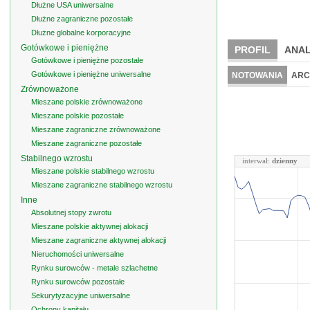
Dłużne USA uniwersalne
Dłużne zagraniczne pozostałe
Dłużne globalne korporacyjne
Gotówkowe i pieniężne
PROFIL
ANAL
Gotówkowe i pieniężne pozostałe
Gotówkowe i pieniężne uniwersalne
NOTOWANIA
ARC
Zrównoważone
Mieszane polskie zrównoważone
Mieszane polskie pozostałe
Mieszane zagraniczne zrównoważone
Mieszane zagraniczne pozostałe
Stabilnego wzrostu
interwał:
dzienny
Mieszane polskie stabilnego wzrostu
Mieszane zagraniczne stabilnego wzrostu
Inne
Absolutnej stopy zwrotu
Mieszane polskie aktywnej alokacji
Mieszane zagraniczne aktywnej alokacji
Nieruchomości uniwersalne
Rynku surowców - metale szlachetne
Rynku surowców pozostałe
Sekurytyzacyjne uniwersalne
Ochrony kapitału