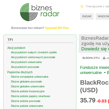
Trwa łączenie z ra
RADAR
WIADOM
Biznesradar bez reklam?
Sprawdź BR Plus
BiznesRadar.
TFI
zgodę na uży
Akcji polskich
Dowiedz się 
Akcji polskich małych i średnich spółek
Akcji polskich sektorowych pozostałe
BLRDHU.FFU:
us
Akcji polskich uniwersalne
Fundusze inwes
Akcji polskich pozostałe
uniwersalne
•
B
Papierów dłużnych
Dłużne europejskie uniwersalne
BlackRoc
Dłużne globalne pozostałe
Dłużne globalne uniwersalne
(USD)
Dłużne polskie korporacyjne
Dłużne polskie papiery skarbowe
35.79
-0.03
Dłużne polskie pozostałe
Dłużne polskie uniwersalne