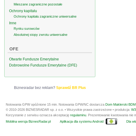
Mieszane zagraniczne pozostałe
Ochrony kapitału
Ochrony kapitału zagraniczne uniwersalne
Inne
Rynku surowców
Absolutnej stopy zwrotu uniwersalne
OFE
Otwarte Fundusze Emerytalne
Dobrowolne Fundusze Emerytalne (DFE)
Biznesradar bez reklam?
Sprawdź BR Plus
Notowania GPW opóźnione 15 min.
Notowania GPW/NC dostarcza
Dom Maklerski BDM 
© 2010-2026 BIZNESRADAR sp. z o.o. • Wszystkie prawa zastrzeżone • produkcja:
W3
Korzystanie z serwisu oznacza akceptację
regulaminu
. Prezentowanie kwotowania nie m
Mobilna wersja BiznesRadar.pl
Aplikacja dla systemu Android
Dla wła