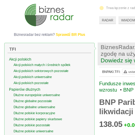
Trwa łączenie z ra
RADAR
WIADOM
Biznesradar bez reklam?
Sprawdź BR Plus
BiznesRadar.
TFI
zgodę na uży
Akcji polskich
Dowiedz się 
Akcji polskich małych i średnich spółek
Akcji polskich sektorowych pozostałe
BNPAKI.TFI:
usta
Akcji polskich uniwersalne
Fundusze inwest
Akcji polskich pozostałe
wzrostu
•
BNP 
Papierów dłużnych
Dłużne europejskie uniwersalne
BNP Pari
Dłużne globalne pozostałe
Dłużne globalne uniwersalne
likwidacji
Dłużne polskie korporacyjne
Dłużne polskie papiery skarbowe
138.05
+0.0
Dłużne polskie pozostałe
Dłużne polskie uniwersalne