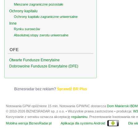
Mieszane zagraniczne pozostałe
Ochrony kapitału
Ochrony kapitału zagraniczne uniwersalne
Inne
Rynku surowców
Absolutnej stopy zwrotu uniwersalne
OFE
Otwarte Fundusze Emerytalne
Dobrowolne Fundusze Emerytalne (DFE)
Biznesradar bez reklam?
Sprawdź BR Plus
Notowania GPW opóźnione 15 min.
Notowania GPW/NC dostarcza
Dom Maklerski BDM 
© 2010-2026 BIZNESRADAR sp. z o.o. • Wszystkie prawa zastrzeżone • produkcja:
W3
Korzystanie z serwisu oznacza akceptację
regulaminu
. Prezentowanie kwotowania nie m
Mobilna wersja BiznesRadar.pl
Aplikacja dla systemu Android
Dla wła