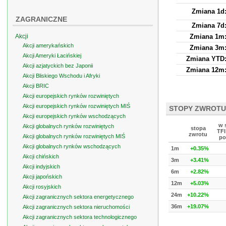
Zmiana 1d
ZAGRANICZNE
Zmiana 7d
Akcji
Zmiana 1m
Akcji amerykańskich
Zmiana 3m
Akcji Ameryki Łacińskiej
Zmiana YTD
Akcji azjatyckich bez Japonii
Zmiana 12m
Akcji Bliskiego Wschodu i Afryki
Akcji BRIC
Akcji europejskich rynków rozwiniętych
Akcji europejskich rynków rozwiniętych MIŚ
STOPY ZWROTU
Akcji europejskich rynków wschodzących
w 
Akcji globalnych rynków rozwiniętych
stopa
TFI
zwrotu
Akcji globalnych rynków rozwiniętych MIŚ
po
Akcji globalnych rynków wschodzących
1m
+0.35%
Akcji chińskich
3m
+3.41%
Akcji indyjskich
6m
+2.82%
Akcji japońskich
12m
+5.03%
Akcji rosyjskich
24m
+10.22%
Akcji zagranicznych sektora energetycznego
36m
+19.07%
Akcji zagranicznych sektora nieruchomości
Akcji zagranicznych sektora technologicznego