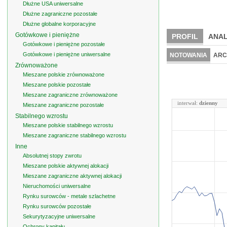
Dłużne USA uniwersalne
Dłużne zagraniczne pozostałe
Dłużne globalne korporacyjne
Gotówkowe i pieniężne
PROFIL
ANAL
Gotówkowe i pieniężne pozostałe
Gotówkowe i pieniężne uniwersalne
NOTOWANIA
ARC
Zrównoważone
Mieszane polskie zrównoważone
Mieszane polskie pozostałe
Mieszane zagraniczne zrównoważone
interwał:
dzienny
Mieszane zagraniczne pozostałe
Stabilnego wzrostu
Mieszane polskie stabilnego wzrostu
Mieszane zagraniczne stabilnego wzrostu
Inne
Absolutnej stopy zwrotu
Mieszane polskie aktywnej alokacji
Mieszane zagraniczne aktywnej alokacji
Nieruchomości uniwersalne
Rynku surowców - metale szlachetne
Rynku surowców pozostałe
Sekurytyzacyjne uniwersalne
Ochrony kapitału