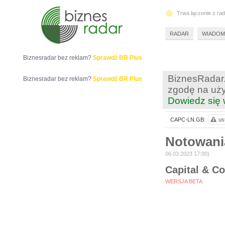
Trwa łączenie z ra
RADAR
WIADOM
Biznesradar bez reklam?
Sprawdź BR Plus
BiznesRadar.
Biznesradar bez reklam?
Sprawdź BR Plus
zgodę na uży
Dowiedz się 
CAPC-LN.GB:
us
Notowan
06.03.2023 17:00)
Capital & Co
WERSJA BETA