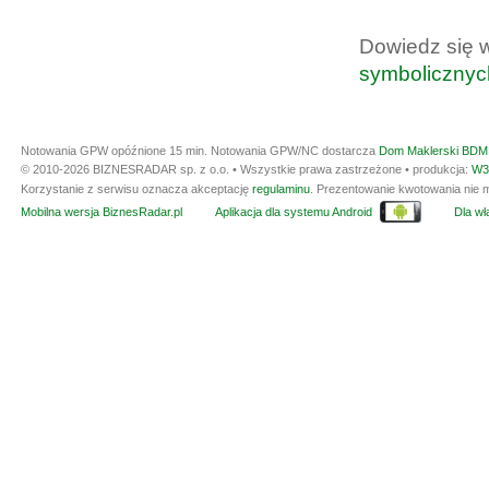
Dowiedz się 
symbolicznyc
Notowania GPW opóźnione 15 min.
Notowania GPW/NC dostarcza
Dom Maklerski BDM 
© 2010-2026 BIZNESRADAR sp. z o.o. • Wszystkie prawa zastrzeżone • produkcja:
W3
Korzystanie z serwisu oznacza akceptację
regulaminu
. Prezentowanie kwotowania nie m
Mobilna wersja BiznesRadar.pl
Aplikacja dla systemu Android
Dla wła