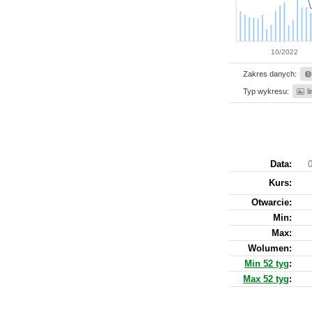
10/2022
Zakres danych:
Typ wykresu:
l
Data:
Kurs
:
Otwarcie:
Min:
Max:
Wolumen:
Min 52 tyg
:
Max 52 tyg
: