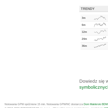
TRENDY
3m
6m
12m
24m
36m
Dowiedz się 
symbolicznyc
Notowania GPW opóźnione 15 min.
Notowania GPW/NC dostarcza
Dom Maklerski BDM 