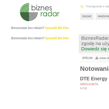
Trwa łączenie z ra
RADAR
WIADOM
Biznesradar bez reklam?
Sprawdź BR Plus
BiznesRadar.
Biznesradar bez reklam?
Sprawdź BR Plus
zgodę na uży
Dowiedz się 
DTE.US:
ustaw al
Notowan
DTE Energy
WERSJA BETA
NYSE