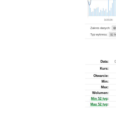
3/2026
Zakres danych:
Typ wykresu:
l
Data:
0
Kurs
:
Otwarcie:
Min:
Max:
Wolumen:
Min 52 tyg
:
Max 52 tyg
: