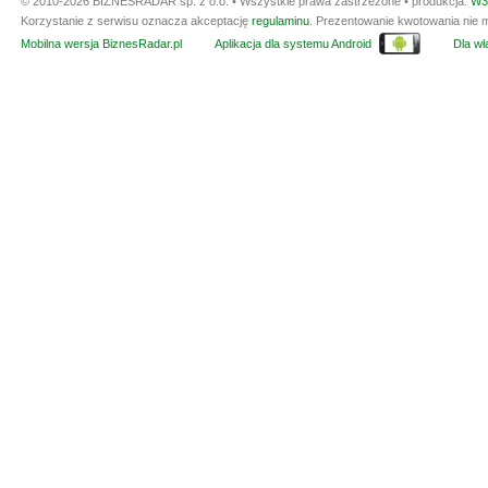
© 2010-2026 BIZNESRADAR sp. z o.o. • Wszystkie prawa zastrzeżone • produkcja:
W3
Korzystanie z serwisu oznacza akceptację
regulaminu
. Prezentowanie kwotowania nie m
Mobilna wersja BiznesRadar.pl
Aplikacja dla systemu Android
Dla wła