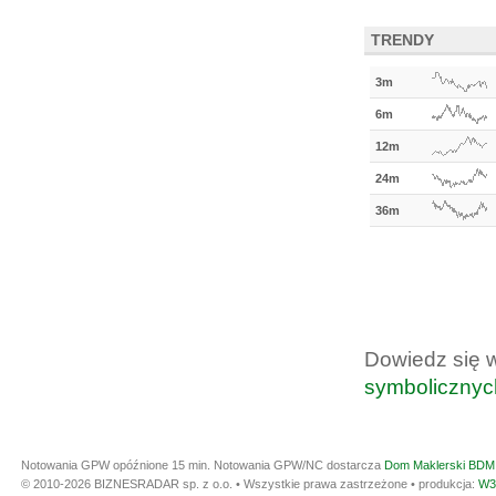
TRENDY
3m
6m
12m
24m
36m
Dowiedz się 
symbolicznyc
Notowania GPW opóźnione 15 min.
Notowania GPW/NC dostarcza
Dom Maklerski BDM 
© 2010-2026 BIZNESRADAR sp. z o.o. • Wszystkie prawa zastrzeżone • produkcja:
W3