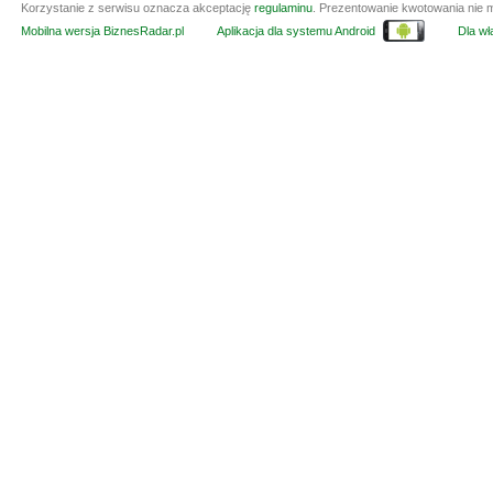
Korzystanie z serwisu oznacza akceptację
regulaminu
. Prezentowanie kwotowania nie m
Mobilna wersja BiznesRadar.pl
Aplikacja dla systemu Android
Dla wła