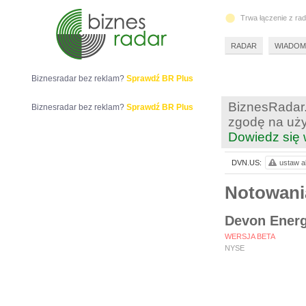
Trwa łączenie z ra
RADAR
WIADOM
Biznesradar bez reklam?
Sprawdź BR Plus
BiznesRadar.
Biznesradar bez reklam?
Sprawdź BR Plus
zgodę na uży
Dowiedz się 
DVN.US:
ustaw al
Notowan
Devon Energ
WERSJA BETA
NYSE