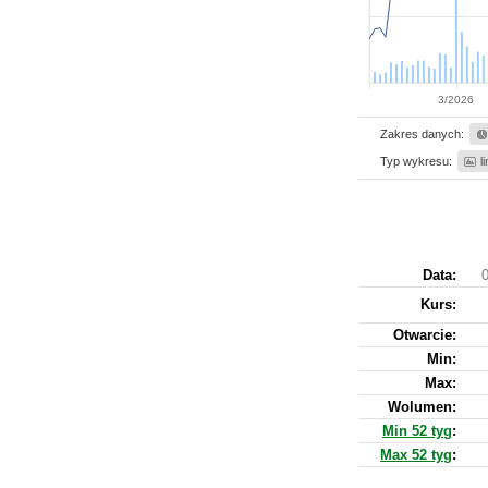
3/2026
Zakres danych:
Typ wykresu:
l
Data:
0
Kurs
:
Otwarcie:
Min:
Max:
Wolumen:
Min 52 tyg
:
Max 52 tyg
: