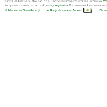
© 2010-2026 BIZNESRADAR sp. z o.o. • Wszystkie prawa zastrzeżone • produkcja:
W3
Korzystanie z serwisu oznacza akceptację
regulaminu
. Prezentowanie kwotowania nie m
Mobilna wersja BiznesRadar.pl
Aplikacja dla systemu Android
Dla wła