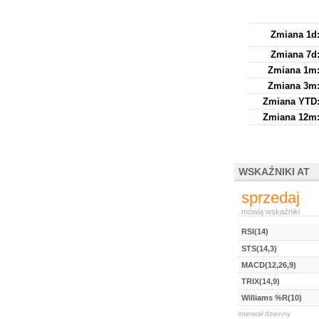
Zmiana 1d
Zmiana 7d
Zmiana 1m
Zmiana 3m
Zmiana YTD
Zmiana 12m
WSKAŹNIKI AT
sprzedaj
mówią wskaźniki
RSI(14)
STS(14,3)
MACD(12,26,9)
TRIX(14,9)
Williams %R(10)
interwał dzienny