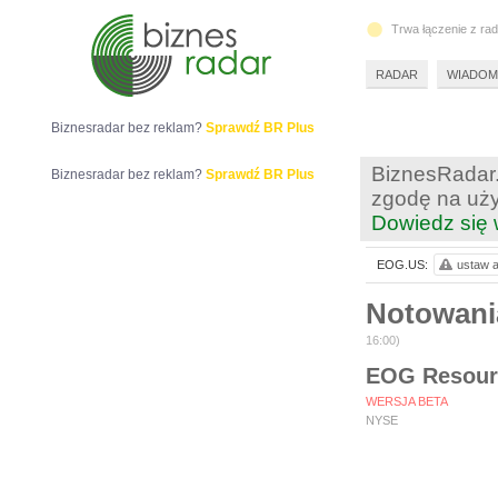
Trwa łączenie z ra
RADAR
WIADOM
Biznesradar bez reklam?
Sprawdź BR Plus
BiznesRadar.
Biznesradar bez reklam?
Sprawdź BR Plus
zgodę na uży
Dowiedz się 
EOG.US:
ustaw a
Notowan
16:00)
EOG Resourc
WERSJA BETA
NYSE