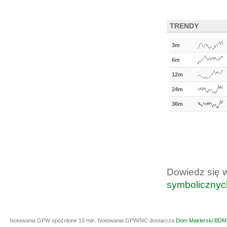
TRENDY
3m
6m
12m
24m
36m
Dowiedz się 
symbolicznyc
Notowania GPW opóźnione 15 min.
Notowania GPW/NC dostarcza
Dom Maklerski BDM 