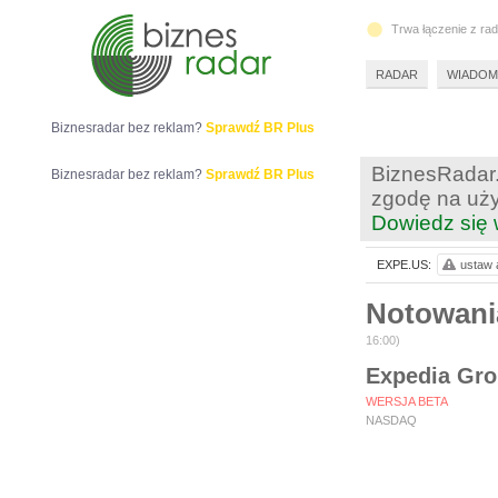
Trwa łączenie z ra
RADAR
WIADOM
Biznesradar bez reklam?
Sprawdź BR Plus
BiznesRadar.
Biznesradar bez reklam?
Sprawdź BR Plus
zgodę na uży
Dowiedz się 
EXPE.US:
ustaw a
Notowan
16:00)
Expedia Gro
WERSJA BETA
NASDAQ