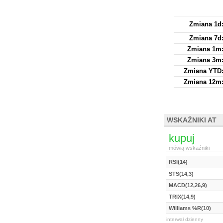
Zmiana 1d
Zmiana 7d
Zmiana 1m
Zmiana 3m
Zmiana YTD
Zmiana 12m
WSKAŹNIKI AT
kupuj
mówią wskaźniki
RSI(14)
STS(14,3)
MACD(12,26,9)
TRIX(14,9)
Williams %R(10)
interwał dzienny