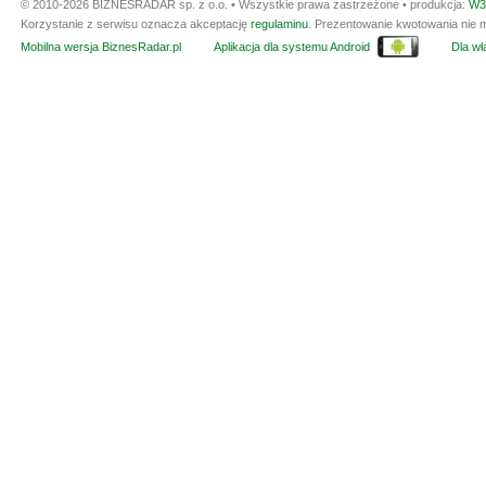
© 2010-2026 BIZNESRADAR sp. z o.o. • Wszystkie prawa zastrzeżone • produkcja:
W3
Korzystanie z serwisu oznacza akceptację
regulaminu
. Prezentowanie kwotowania nie m
Mobilna wersja BiznesRadar.pl
Aplikacja dla systemu Android
Dla wła