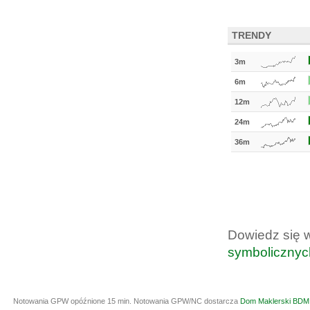
TRENDY
3m
6m
12m
24m
36m
Dowiedz się 
symbolicznyc
Notowania GPW opóźnione 15 min.
Notowania GPW/NC dostarcza
Dom Maklerski BDM 