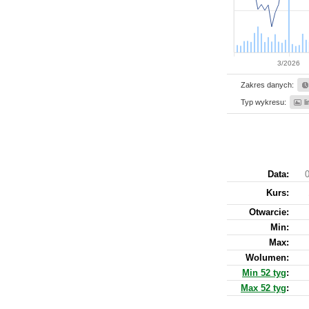
3/2026
Zakres danych:
Typ wykresu:
l
Data:
0
Kurs
:
Otwarcie:
Min:
Max:
Wolumen:
Min 52 tyg
:
Max 52 tyg
: