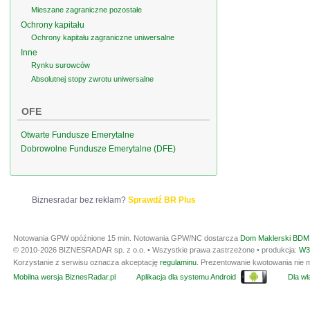
Mieszane zagraniczne pozostałe
Ochrony kapitału
Ochrony kapitału zagraniczne uniwersalne
Inne
Rynku surowców
Absolutnej stopy zwrotu uniwersalne
OFE
Otwarte Fundusze Emerytalne
Dobrowolne Fundusze Emerytalne (DFE)
Biznesradar bez reklam?
Sprawdź BR Plus
Notowania GPW opóźnione 15 min.
Notowania GPW/NC dostarcza
Dom Maklerski BDM 
© 2010-2026 BIZNESRADAR sp. z o.o. • Wszystkie prawa zastrzeżone • produkcja:
W3
Korzystanie z serwisu oznacza akceptację
regulaminu
. Prezentowanie kwotowania nie m
Mobilna wersja BiznesRadar.pl
Aplikacja dla systemu Android
Dla wła