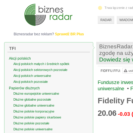
Trwa łączenie z ra
RADAR
WIADOM
Biznesradar bez reklam?
Sprawdź BR Plus
BiznesRadar.
TFI
zgodę na uży
Akcji polskich
Dowiedz się 
Akcji polskich małych i średnich spółek
Akcji polskich sektorowych pozostałe
FIDFFU.FFU:
ust
Akcji polskich uniwersalne
Fundusze inwes
Akcji polskich pozostałe
uniwersalne
•
F
Papierów dłużnych
Dłużne europejskie uniwersalne
Fidelity
Dłużne globalne pozostałe
Dłużne globalne uniwersalne
20.06
Dłużne polskie korporacyjne
-0.03
Dłużne polskie papiery skarbowe
Dłużne polskie pozostałe
Dłużne polskie uniwersalne