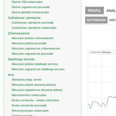
Dłużne USA uniwersalne
Dłużne zagraniczne pozostałe
PROFIL
ANAL
Dłużne globalne korporacyjne
Gotówkowe i pieniężne
NOTOWANIA
ARC
Gotówkowe i pieniężne pozostałe
Gotówkowe i pieniężne uniwersalne
Zrównoważone
Mieszane polskie zrównoważone
Mieszane polskie pozostałe
Mieszane zagraniczne zrównoważone
interwał:
dzienny
Mieszane zagraniczne pozostałe
Stabilnego wzrostu
Mieszane polskie stabilnego wzrostu
Mieszane zagraniczne stabilnego wzrostu
Inne
Absolutnej stopy zwrotu
Mieszane polskie aktywnej alokacji
Mieszane zagraniczne aktywnej alokacji
Nieruchomości uniwersalne
Rynku surowców - metale szlachetne
Rynku surowców pozostałe
Sekurytyzacyjne uniwersalne
Ochrony kapitału