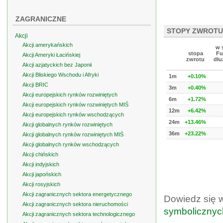
ZAGRANICZNE
STOPY ZWROTU
Akcji
Akcji amerykańskich
w 
stopa
Fu
Akcji Ameryki Łacińskiej
zwrotu
dłu
Akcji azjatyckich bez Japonii
Akcji Bliskiego Wschodu i Afryki
1m
+0.10%
Akcji BRIC
3m
+0.40%
Akcji europejskich rynków rozwiniętych
6m
+1.72%
Akcji europejskich rynków rozwiniętych MIŚ
12m
+6.42%
Akcji europejskich rynków wschodzących
24m
+13.46%
Akcji globalnych rynków rozwiniętych
36m
+23.22%
Akcji globalnych rynków rozwiniętych MIŚ
Akcji globalnych rynków wschodzących
Akcji chińskich
Akcji indyjskich
Akcji japońskich
Akcji rosyjskich
Akcji zagranicznych sektora energetycznego
Dowiedz się 
Akcji zagranicznych sektora nieruchomości
symbolicznyc
Akcji zagranicznych sektora technologicznego