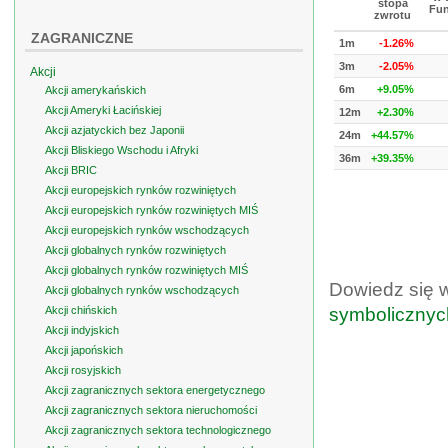
stopa
Fun
zwrotu
ZAGRANICZNE
1m
-1.26%
3m
-2.05%
Akcji
6m
+9.05%
Akcji amerykańskich
Akcji Ameryki Łacińskiej
12m
+2.30%
Akcji azjatyckich bez Japonii
24m
+44.57%
Akcji Bliskiego Wschodu i Afryki
36m
+39.35%
Akcji BRIC
Akcji europejskich rynków rozwiniętych
Akcji europejskich rynków rozwiniętych MIŚ
Akcji europejskich rynków wschodzących
Akcji globalnych rynków rozwiniętych
Akcji globalnych rynków rozwiniętych MIŚ
Dowiedz się 
Akcji globalnych rynków wschodzących
Akcji chińskich
symbolicznyc
Akcji indyjskich
Akcji japońskich
Akcji rosyjskich
Akcji zagranicznych sektora energetycznego
Akcji zagranicznych sektora nieruchomości
Akcji zagranicznych sektora technologicznego