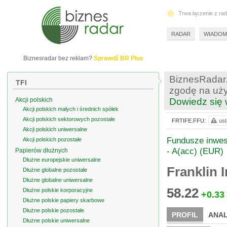
Trwa łączenie z ra
RADAR
WIADOM
Biznesradar bez reklam?
Sprawdź BR Plus
BiznesRadar.
TFI
zgodę na uży
Akcji polskich
Dowiedz się 
Akcji polskich małych i średnich spółek
Akcji polskich sektorowych pozostałe
FRTIFE.FFU:
ust
Akcji polskich uniwersalne
Fundusze inwest
Akcji polskich pozostałe
- A(acc) (EUR)
Papierów dłużnych
Dłużne europejskie uniwersalne
Franklin 
Dłużne globalne pozostałe
Dłużne globalne uniwersalne
58.22
Dłużne polskie korporacyjne
+0.33
Dłużne polskie papiery skarbowe
Dłużne polskie pozostałe
PROFIL
ANAL
Dłużne polskie uniwersalne