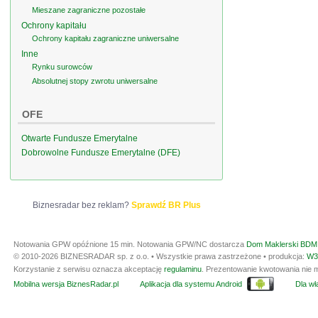
Mieszane zagraniczne pozostałe
Ochrony kapitału
Ochrony kapitału zagraniczne uniwersalne
Inne
Rynku surowców
Absolutnej stopy zwrotu uniwersalne
OFE
Otwarte Fundusze Emerytalne
Dobrowolne Fundusze Emerytalne (DFE)
Biznesradar bez reklam?
Sprawdź BR Plus
Notowania GPW opóźnione 15 min.
Notowania GPW/NC dostarcza
Dom Maklerski BDM 
© 2010-2026 BIZNESRADAR sp. z o.o. • Wszystkie prawa zastrzeżone • produkcja:
W3
Korzystanie z serwisu oznacza akceptację
regulaminu
. Prezentowanie kwotowania nie m
Mobilna wersja BiznesRadar.pl
Aplikacja dla systemu Android
Dla wła