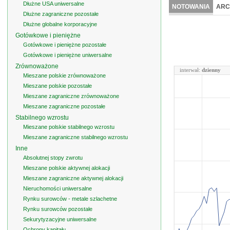
Dłużne USA uniwersalne
NOTOWANIA
ARC
Dłużne zagraniczne pozostałe
Dłużne globalne korporacyjne
Gotówkowe i pieniężne
Gotówkowe i pieniężne pozostałe
Gotówkowe i pieniężne uniwersalne
Zrównoważone
interwał:
dzienny
Mieszane polskie zrównoważone
Mieszane polskie pozostałe
Mieszane zagraniczne zrównoważone
Mieszane zagraniczne pozostałe
Stabilnego wzrostu
Mieszane polskie stabilnego wzrostu
Mieszane zagraniczne stabilnego wzrostu
Inne
Absolutnej stopy zwrotu
Mieszane polskie aktywnej alokacji
Mieszane zagraniczne aktywnej alokacji
Nieruchomości uniwersalne
Rynku surowców - metale szlachetne
Rynku surowców pozostałe
Sekurytyzacyjne uniwersalne
Ochrony kapitału