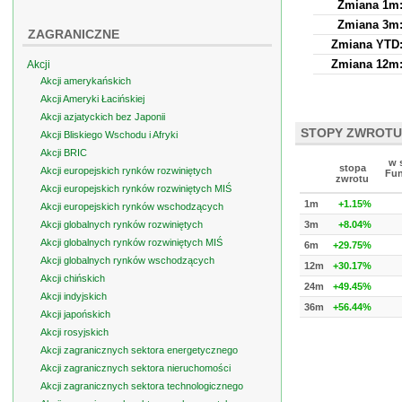
Zmiana 1m
Zmiana 3m
ZAGRANICZNE
Zmiana YTD
Zmiana 12m
Akcji
Akcji amerykańskich
Akcji Ameryki Łacińskiej
Akcji azjatyckich bez Japonii
STOPY ZWROTU
Akcji Bliskiego Wschodu i Afryki
Akcji BRIC
w 
stopa
Akcji europejskich rynków rozwiniętych
Fun
zwrotu
Akcji europejskich rynków rozwiniętych MIŚ
1m
+1.15%
Akcji europejskich rynków wschodzących
Akcji globalnych rynków rozwiniętych
3m
+8.04%
Akcji globalnych rynków rozwiniętych MIŚ
6m
+29.75%
Akcji globalnych rynków wschodzących
12m
+30.17%
Akcji chińskich
24m
+49.45%
Akcji indyjskich
36m
+56.44%
Akcji japońskich
Akcji rosyjskich
Akcji zagranicznych sektora energetycznego
Akcji zagranicznych sektora nieruchomości
Akcji zagranicznych sektora technologicznego