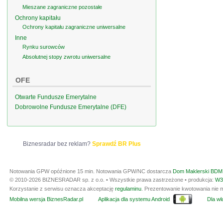
Mieszane zagraniczne pozostałe
Ochrony kapitału
Ochrony kapitału zagraniczne uniwersalne
Inne
Rynku surowców
Absolutnej stopy zwrotu uniwersalne
OFE
Otwarte Fundusze Emerytalne
Dobrowolne Fundusze Emerytalne (DFE)
Biznesradar bez reklam?
Sprawdź BR Plus
Notowania GPW opóźnione 15 min.
Notowania GPW/NC dostarcza
Dom Maklerski BDM 
© 2010-2026 BIZNESRADAR sp. z o.o. • Wszystkie prawa zastrzeżone • produkcja:
W3
Korzystanie z serwisu oznacza akceptację
regulaminu
. Prezentowanie kwotowania nie m
Mobilna wersja BiznesRadar.pl
Aplikacja dla systemu Android
Dla wła