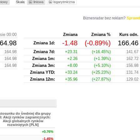
iniowy
Skala:
liniowa
logarytmiczna
Biznesradar bez reklam?
Sprawd
sie 00:00
Zmiana
Zmiana %
Kurs odn.
64.98
-1.48
(-0.89%)
166.46
Zmiana 1d:
164.98
Zmiana 7d:
+23.31
(+16.45%)
141.67
164.98
Zmiana 1m:
+2.26
(+1.39%)
162.72
164.98
Zmiana 3m:
+8.00
(+5.10%)
156.98
Zmiana YTD:
+33.24
(+25.23%)
131.74
Zmiana 12m:
+35.96
(+27.87%)
129.02
stosunku do średniej dla grupy
I: Akcji rynków zagranicznych:
Akcji globalnych rynków
rozwiniętych [PLN]
+0.76%
-1.45%