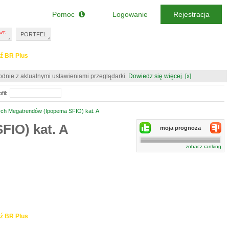
Pomoc
Logowanie
Rejestracja
PORTFEL
ź BR Plus
odnie z aktualnymi ustawieniami przeglądarki.
Dowiedz się więcej.
[x]
fil:
ch Megatrendów (Ipopema SFIO) kat. A
IO) kat. A
moja prognoza
zobacz ranking
ź BR Plus