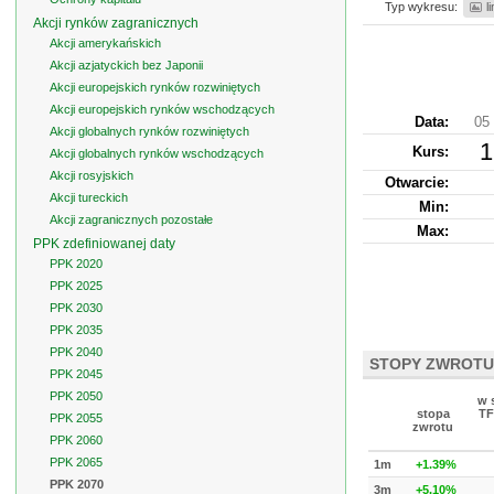
Typ wykresu:
l
Akcji rynków zagranicznych
Akcji amerykańskich
Akcji azjatyckich bez Japonii
Akcji europejskich rynków rozwiniętych
Akcji europejskich rynków wschodzących
Data:
05 
Akcji globalnych rynków rozwiniętych
1
Kurs
:
Akcji globalnych rynków wschodzących
Akcji rosyjskich
Otwarcie:
Akcji tureckich
Min:
Akcji zagranicznych pozostałe
Max:
PPK zdefiniowanej daty
PPK 2020
PPK 2025
PPK 2030
PPK 2035
PPK 2040
STOPY ZWROTU
PPK 2045
PPK 2050
w 
stopa
TF
PPK 2055
zwrotu
PPK 2060
PPK 2065
1m
+1.39%
PPK 2070
3m
+5.10%