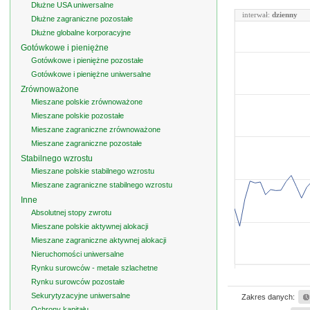
Dłużne USA uniwersalne
interwał:
dzienny
Dłużne zagraniczne pozostałe
Dłużne globalne korporacyjne
Gotówkowe i pieniężne
Gotówkowe i pieniężne pozostałe
Gotówkowe i pieniężne uniwersalne
Zrównoważone
Mieszane polskie zrównoważone
Mieszane polskie pozostałe
Mieszane zagraniczne zrównoważone
Mieszane zagraniczne pozostałe
Stabilnego wzrostu
Mieszane polskie stabilnego wzrostu
Mieszane zagraniczne stabilnego wzrostu
Inne
Absolutnej stopy zwrotu
Mieszane polskie aktywnej alokacji
Mieszane zagraniczne aktywnej alokacji
Nieruchomości uniwersalne
Rynku surowców - metale szlachetne
Rynku surowców pozostałe
Sekurytyzacyjne uniwersalne
Zakres danych:
Ochrony kapitału