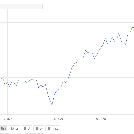
3/2026
4/2026
5/2026
6m
1r
3l
5l
max