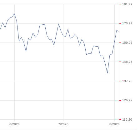
181.29
170.27
159.26
148.25
137.23
126.22
115.20
6/2026
7/2026
8/2026