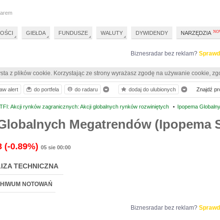
darem
OŚCI
GIEŁDA
FUNDUSZE
WALUTY
DYWIDENDY
NARZĘDZIA
Biznesradar bez reklam?
Sprawd
sta z plików cookie. Korzystając ze strony wyrażasz zgodę na używanie cookie, zg
aw alert
do portfela
do radaru
dodaj do ulubionych
Znajdź pro
FI: Akcji rynków zagranicznych: Akcji globalnych rynków rozwiniętych
•
Ipopema Globalny
Globalnych Megatrendów (Ipopema SF
8
(-0.89%)
05 sie 00:00
IZA TECHNICZNA
HIWUM NOTOWAŃ
Biznesradar bez reklam?
Sprawd