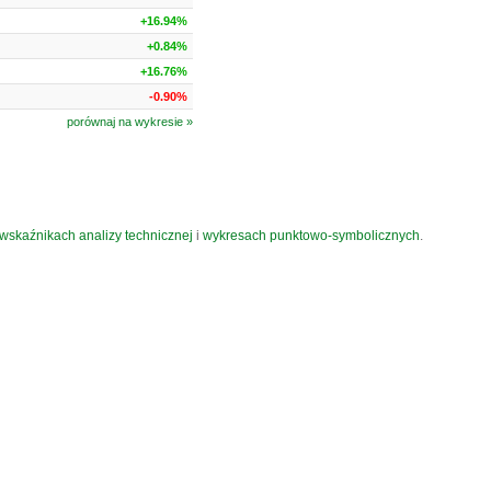
+16.94%
+0.84%
+16.76%
-0.90%
porównaj na wykresie »
wskaźnikach analizy technicznej
i
wykresach punktowo-symbolicznych
.