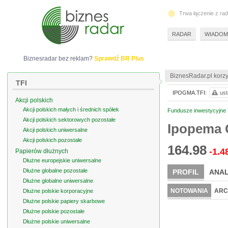
Trwa łączenie z ra
RADAR
WIADOM
Biznesradar bez reklam?
Sprawdź BR Plus
BiznesRadar.pl korzy
TFI
IPOGMA.TFI:
ust
Akcji polskich
Akcji polskich małych i średnich spółek
Fundusze inwestycyjne T
Akcji polskich sektorowych pozostałe
Ipopema 
Akcji polskich uniwersalne
Akcji polskich pozostałe
164.98
-1.4
Papierów dłużnych
Dłużne europejskie uniwersalne
Dłużne globalne pozostałe
PROFIL
ANAL
Dłużne globalne uniwersalne
NOTOWANIA
ARC
Dłużne polskie korporacyjne
Dłużne polskie papiery skarbowe
Dłużne polskie pozostałe
Dłużne polskie uniwersalne