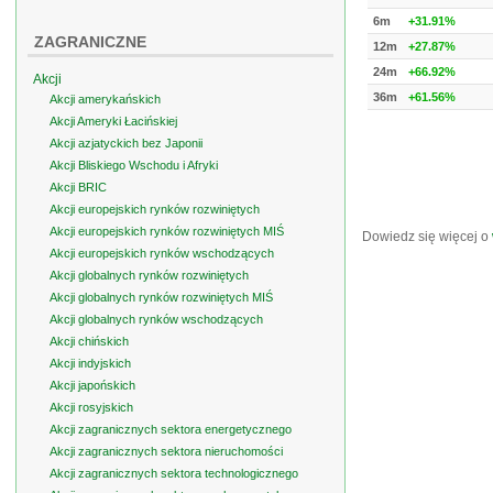
6m
+31.91%
ZAGRANICZNE
12m
+27.87%
24m
+66.92%
Akcji
36m
+61.56%
Akcji amerykańskich
Akcji Ameryki Łacińskiej
Akcji azjatyckich bez Japonii
Akcji Bliskiego Wschodu i Afryki
Akcji BRIC
Akcji europejskich rynków rozwiniętych
Akcji europejskich rynków rozwiniętych MIŚ
Dowiedz się więcej o
Akcji europejskich rynków wschodzących
Akcji globalnych rynków rozwiniętych
Akcji globalnych rynków rozwiniętych MIŚ
Akcji globalnych rynków wschodzących
Akcji chińskich
Akcji indyjskich
Akcji japońskich
Akcji rosyjskich
Akcji zagranicznych sektora energetycznego
Akcji zagranicznych sektora nieruchomości
Akcji zagranicznych sektora technologicznego