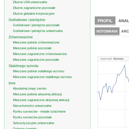
Dłużne USA uniwersalne
Dłużne zagraniczne pozostałe
Dłużne globalne korporacyjne
Gotówkowe i pieniężne
PROFIL
ANAL
Gotówkowe i pieniężne pozostałe
Gotówkowe i pieniężne uniwersalne
NOTOWANIA
ARC
Zrównoważone
Mieszane polskie zrównoważone
Mieszane polskie pozostałe
Mieszane zagraniczne zrównoważone
interwał:
dzienny
Mieszane zagraniczne pozostałe
Stabilnego wzrostu
Mieszane polskie stabilnego wzrostu
Mieszane zagraniczne stabilnego wzrostu
Inne
Absolutnej stopy zwrotu
Mieszane polskie aktywnej alokacji
Mieszane zagraniczne aktywnej alokacji
Nieruchomości uniwersalne
Rynku surowców - metale szlachetne
Rynku surowców pozostałe
Sekurytyzacyjne uniwersalne
Ochrony kapitału