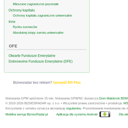
Mieszane zagraniczne pozostałe
Ochrony kapitału
Ochrony kapitału zagraniczne uniwersalne
Inne
Rynku surowców
Absolutnej stopy zwrotu uniwersalne
OFE
Otwarte Fundusze Emerytalne
Dobrowolne Fundusze Emerytalne (DFE)
Biznesradar bez reklam?
Sprawdź BR Plus
Notowania GPW opóźnione 15 min.
Notowania GPW/NC dostarcza
Dom Maklerski BDM 
© 2010-2026 BIZNESRADAR sp. z o.o. • Wszystkie prawa zastrzeżone • produkcja:
W3
Korzystanie z serwisu oznacza akceptację
regulaminu
. Prezentowanie kwotowania nie m
Mobilna wersja BiznesRadar.pl
Aplikacja dla systemu Android
Dla wła