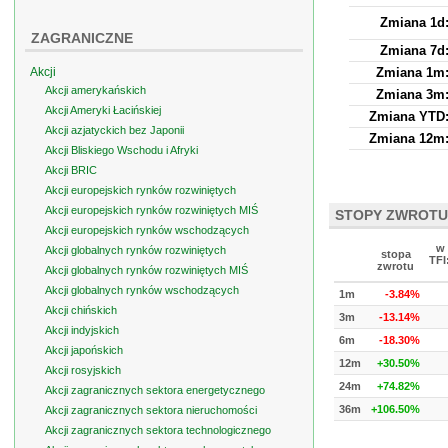
Zmiana 1d
ZAGRANICZNE
Zmiana 7d
Akcji
Zmiana 1m
Akcji amerykańskich
Zmiana 3m
Akcji Ameryki Łacińskiej
Zmiana YTD
Akcji azjatyckich bez Japonii
Zmiana 12m
Akcji Bliskiego Wschodu i Afryki
Akcji BRIC
Akcji europejskich rynków rozwiniętych
Akcji europejskich rynków rozwiniętych MIŚ
STOPY ZWROTU
Akcji europejskich rynków wschodzących
w 
Akcji globalnych rynków rozwiniętych
stopa
TFI
zwrotu
Akcji globalnych rynków rozwiniętych MIŚ
Akcji globalnych rynków wschodzących
1m
-3.84%
Akcji chińskich
3m
-13.14%
Akcji indyjskich
6m
-18.30%
Akcji japońskich
12m
+30.50%
Akcji rosyjskich
24m
+74.82%
Akcji zagranicznych sektora energetycznego
36m
+106.50%
Akcji zagranicznych sektora nieruchomości
Akcji zagranicznych sektora technologicznego