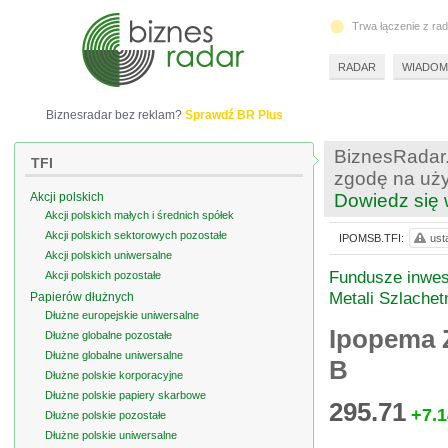
Trwa łączenie z ra
RADAR
WIADOM
Biznesradar bez reklam?
Sprawdź BR Plus
BiznesRadar.
TFI
zgodę na uży
Akcji polskich
Dowiedz się 
Akcji polskich małych i średnich spółek
Akcji polskich sektorowych pozostałe
IPOMSB.TFI:
ust
Akcji polskich uniwersalne
Fundusze inwes
Akcji polskich pozostałe
Metali Szlachet
Papierów dłużnych
Dłużne europejskie uniwersalne
Ipopema Z
Dłużne globalne pozostałe
Dłużne globalne uniwersalne
B
Dłużne polskie korporacyjne
Dłużne polskie papiery skarbowe
295.71
+7.1
Dłużne polskie pozostałe
Dłużne polskie uniwersalne