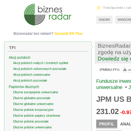
Trwa łączenie z ra
RADAR
WIADOM
Biznesradar bez reklam?
Sprawdź BR Plus
BiznesRadar.
TFI
zgodę na uży
Akcji polskich
Dowiedz się 
Akcji polskich małych i średnich spółek
Akcji polskich sektorowych pozostałe
JPMBAU.FFU:
us
Akcji polskich uniwersalne
Fundusze inwes
Akcji polskich pozostałe
uniwersalne
•
J
Papierów dłużnych
Dłużne europejskie uniwersalne
JPM US B
Dłużne globalne pozostałe
Dłużne globalne uniwersalne
231.02
Dłużne polskie korporacyjne
-0.9
Dłużne polskie papiery skarbowe
Dłużne polskie pozostałe
PROFIL
ANAL
Dłużne polskie uniwersalne