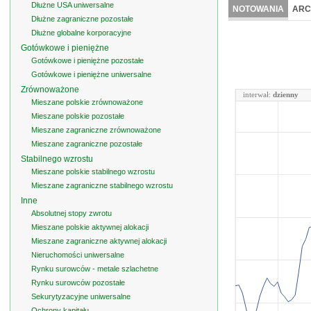
Dłużne USA uniwersalne
NOTOWANIA
ARC
Dłużne zagraniczne pozostałe
Dłużne globalne korporacyjne
Gotówkowe i pieniężne
Gotówkowe i pieniężne pozostałe
Gotówkowe i pieniężne uniwersalne
Zrównoważone
interwał:
dzienny
Mieszane polskie zrównoważone
Mieszane polskie pozostałe
Mieszane zagraniczne zrównoważone
Mieszane zagraniczne pozostałe
Stabilnego wzrostu
Mieszane polskie stabilnego wzrostu
Mieszane zagraniczne stabilnego wzrostu
Inne
Absolutnej stopy zwrotu
Mieszane polskie aktywnej alokacji
Mieszane zagraniczne aktywnej alokacji
Nieruchomości uniwersalne
Rynku surowców - metale szlachetne
Rynku surowców pozostałe
Sekurytyzacyjne uniwersalne
Ochrony kapitału