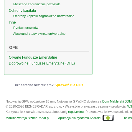
Mieszane zagraniczne pozostałe
Ochrony kapitału
Ochrony kapitału zagraniczne uniwersalne
Inne
Rynku surowców
Absolutnej stopy zwrotu uniwersalne
OFE
Otwarte Fundusze Emerytalne
Dobrowolne Fundusze Emerytalne (DFE)
Biznesradar bez reklam?
Sprawdź BR Plus
Notowania GPW opóźnione 15 min.
Notowania GPW/NC dostarcza
Dom Maklerski BDM 
© 2010-2026 BIZNESRADAR sp. z o.o. • Wszystkie prawa zastrzeżone • produkcja:
W3
Korzystanie z serwisu oznacza akceptację
regulaminu
. Prezentowanie kwotowania nie m
Mobilna wersja BiznesRadar.pl
Aplikacja dla systemu Android
Dla wła