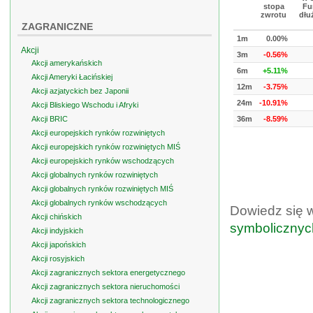
stopa
Fu
zwrotu
dłu
ZAGRANICZNE
1m
0.00%
Akcji
3m
-0.56%
Akcji amerykańskich
6m
+5.11%
Akcji Ameryki Łacińskiej
12m
-3.75%
Akcji azjatyckich bez Japonii
24m
-10.91%
Akcji Bliskiego Wschodu i Afryki
Akcji BRIC
36m
-8.59%
Akcji europejskich rynków rozwiniętych
Akcji europejskich rynków rozwiniętych MIŚ
Akcji europejskich rynków wschodzących
Akcji globalnych rynków rozwiniętych
Akcji globalnych rynków rozwiniętych MIŚ
Akcji globalnych rynków wschodzących
Dowiedz się 
Akcji chińskich
symbolicznyc
Akcji indyjskich
Akcji japońskich
Akcji rosyjskich
Akcji zagranicznych sektora energetycznego
Akcji zagranicznych sektora nieruchomości
Akcji zagranicznych sektora technologicznego