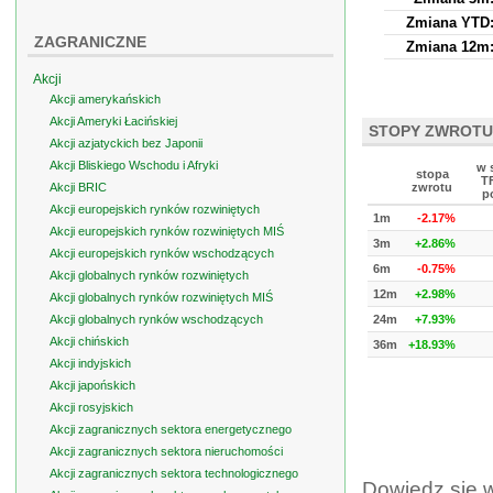
Zmiana YTD
ZAGRANICZNE
Zmiana 12m
Akcji
Akcji amerykańskich
Akcji Ameryki Łacińskiej
STOPY ZWROTU
Akcji azjatyckich bez Japonii
Akcji Bliskiego Wschodu i Afryki
w 
stopa
T
Akcji BRIC
zwrotu
p
Akcji europejskich rynków rozwiniętych
1m
-2.17%
Akcji europejskich rynków rozwiniętych MIŚ
3m
+2.86%
Akcji europejskich rynków wschodzących
6m
-0.75%
Akcji globalnych rynków rozwiniętych
12m
+2.98%
Akcji globalnych rynków rozwiniętych MIŚ
Akcji globalnych rynków wschodzących
24m
+7.93%
Akcji chińskich
36m
+18.93%
Akcji indyjskich
Akcji japońskich
Akcji rosyjskich
Akcji zagranicznych sektora energetycznego
Akcji zagranicznych sektora nieruchomości
Akcji zagranicznych sektora technologicznego
Dowiedz się 