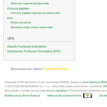
Mieszane zagraniczne pozostałe
Ochrony kapitału
Ochrony kapitału zagraniczne uniwersalne
Inne
Rynku surowców
Absolutnej stopy zwrotu uniwersalne
OFE
Otwarte Fundusze Emerytalne
Dobrowolne Fundusze Emerytalne (DFE)
Biznesradar bez reklam?
Sprawdź BR Plus
Notowania GPW opóźnione 15 min.
Notowania GPW/NC dostarcza
Dom Maklerski BDM 
© 2010-2026 BIZNESRADAR sp. z o.o. • Wszystkie prawa zastrzeżone • produkcja:
W3
Korzystanie z serwisu oznacza akceptację
regulaminu
. Prezentowanie kwotowania nie m
Mobilna wersja BiznesRadar.pl
Aplikacja dla systemu Android
Dla wła