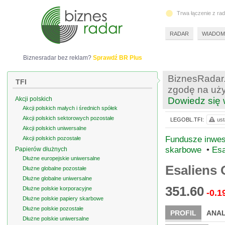
Trwa łączenie z ra
RADAR
WIADOM
Biznesradar bez reklam?
Sprawdź BR Plus
BiznesRadar.
TFI
zgodę na uży
Akcji polskich
Dowiedz się 
Akcji polskich małych i średnich spółek
Akcji polskich sektorowych pozostałe
LEGOBL.TFI:
ust
Akcji polskich uniwersalne
Fundusze inwest
Akcji polskich pozostałe
skarbowe
•
Esa
Papierów dłużnych
Dłużne europejskie uniwersalne
Esaliens 
Dłużne globalne pozostałe
Dłużne globalne uniwersalne
351.60
Dłużne polskie korporacyjne
-0.1
Dłużne polskie papiery skarbowe
Dłużne polskie pozostałe
PROFIL
ANAL
Dłużne polskie uniwersalne