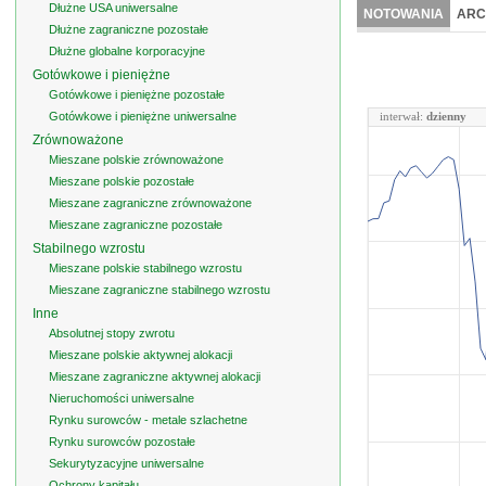
Dłużne USA uniwersalne
NOTOWANIA
ARC
Dłużne zagraniczne pozostałe
Dłużne globalne korporacyjne
Gotówkowe i pieniężne
Gotówkowe i pieniężne pozostałe
Gotówkowe i pieniężne uniwersalne
interwał:
dzienny
Zrównoważone
Mieszane polskie zrównoważone
Mieszane polskie pozostałe
Mieszane zagraniczne zrównoważone
Mieszane zagraniczne pozostałe
Stabilnego wzrostu
Mieszane polskie stabilnego wzrostu
Mieszane zagraniczne stabilnego wzrostu
Inne
Absolutnej stopy zwrotu
Mieszane polskie aktywnej alokacji
Mieszane zagraniczne aktywnej alokacji
Nieruchomości uniwersalne
Rynku surowców - metale szlachetne
Rynku surowców pozostałe
Sekurytyzacyjne uniwersalne
Ochrony kapitału