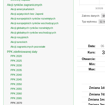
Akcji rynków zagranicznych
3/2026
Akcji amerykańskich
Akcji azjatyckich bez Japonii
Zakres danych:
Akcji europejskich rynków rozwiniętych
Typ wykresu:
l
Akcji europejskich rynków wschodzących
Akcji globalnych rynków rozwiniętych
Akcji globalnych rynków wschodzących
Akcji rosyjskich
Akcji tureckich
Data:
06 
Akcji zagranicznych pozostałe
3
PPK zdefiniowanej daty
Kurs
:
PPK 2020
Otwarcie:
PPK 2025
Min:
PPK 2030
Max:
PPK 2035
PPK 2040
PPK 2045
PPK 2050
Zmiana 1d
PPK 2055
PPK 2060
Zmiana 7d
PPK 2065
Zmiana 1m
PPK 2070
Zmiana 3m