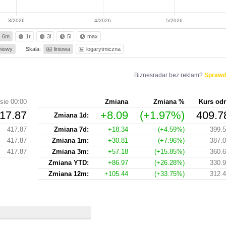
3/2026
4/2026
5/2026
6m
1r
3l
5l
max
iniowy
Skala:
liniowa
logarytmiczna
Biznesradar bez reklam?
Sprawd
sie 00:00
Zmiana
Zmiana %
Kurs od
17.87
+8.09
(+1.97%)
409.7
Zmiana 1d:
417.87
Zmiana 7d:
+18.34
(+4.59%)
399.
417.87
Zmiana 1m:
+30.81
(+7.96%)
387.
417.87
Zmiana 3m:
+57.18
(+15.85%)
360.
Zmiana YTD:
+86.97
(+26.28%)
330.
Zmiana 12m:
+105.44
(+33.75%)
312.