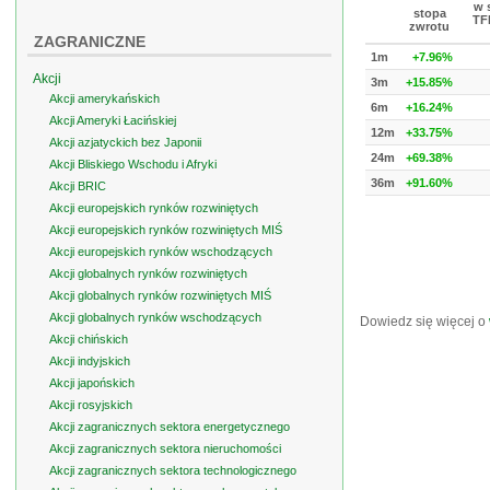
w 
stopa
TFI
zwrotu
ZAGRANICZNE
1m
+7.96%
Akcji
3m
+15.85%
Akcji amerykańskich
6m
+16.24%
Akcji Ameryki Łacińskiej
12m
+33.75%
Akcji azjatyckich bez Japonii
24m
+69.38%
Akcji Bliskiego Wschodu i Afryki
36m
+91.60%
Akcji BRIC
Akcji europejskich rynków rozwiniętych
Akcji europejskich rynków rozwiniętych MIŚ
Akcji europejskich rynków wschodzących
Akcji globalnych rynków rozwiniętych
Akcji globalnych rynków rozwiniętych MIŚ
Akcji globalnych rynków wschodzących
Dowiedz się więcej o
Akcji chińskich
Akcji indyjskich
Akcji japońskich
Akcji rosyjskich
Akcji zagranicznych sektora energetycznego
Akcji zagranicznych sektora nieruchomości
Akcji zagranicznych sektora technologicznego