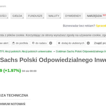
darem
OŚCI
GIEŁDA
FUNDUSZE
WALUTY
DYWIDENDY
NARZĘDZIA
Biznesradar bez reklam?
Sprawd
sta z plików cookie. Korzystając ze strony wyrażasz zgodę na używanie cookie, zg
aw alert
do portfela
do radaru
dodaj do ulubionych
Znajdź prof
I: Akcji polskich: Akcji polskich uniwersalne
•
Goldman Sachs Polski Odpowiedzialnego 
Sachs Polski Odpowiedzialnego Inw
9
(+1.97%)
04 sie 00:00
IZA TECHNICZNA
HIWUM NOTOWAŃ