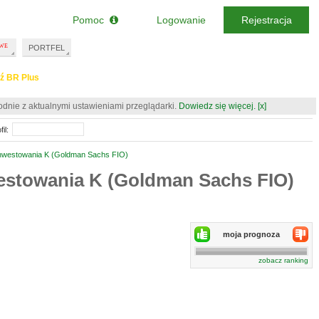
Pomoc
Logowanie
Rejestracja
PORTFEL
ź BR Plus
odnie z aktualnymi ustawieniami przeglądarki.
Dowiedz się więcej.
[x]
il:
Inwestowania K (Goldman Sachs FIO)
estowania K (Goldman Sachs FIO)
moja prognoza
zobacz ranking