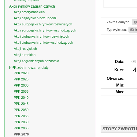
Akcji rynków zagranicznych
Akcji amerykańskich
Akcji azjatyckich bez Japonii
Zakres danych:
Akcji europejskich rynków rozwiniętych
Typ wykresu:
l
Akcji europejskich rynków wschodzących
Akcji globalnych rynków rozwiniętych
Akcji globalnych rynków wschodzących
Akcji rosyjskich
Akcji tureckich
Akcji zagranicznych pozostałe
Data:
04 
PPK zdefiniowanej daty
4
Kurs
:
PPK 2020
Otwarcie:
PPK 2025
Min:
PPK 2030
PPK 2035
Max:
PPK 2040
PPK 2045
PPK 2050
PPK 2055
PPK 2060
PPK 2065
STOPY ZWROTU
PPK 2070