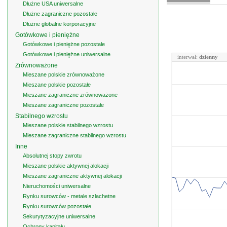
Dłużne USA uniwersalne
Dłużne zagraniczne pozostałe
Dłużne globalne korporacyjne
Gotówkowe i pieniężne
Gotówkowe i pieniężne pozostałe
Gotówkowe i pieniężne uniwersalne
interwał:
dzienny
Zrównoważone
Mieszane polskie zrównoważone
Mieszane polskie pozostałe
Mieszane zagraniczne zrównoważone
Mieszane zagraniczne pozostałe
Stabilnego wzrostu
Mieszane polskie stabilnego wzrostu
Mieszane zagraniczne stabilnego wzrostu
Inne
Absolutnej stopy zwrotu
Mieszane polskie aktywnej alokacji
Mieszane zagraniczne aktywnej alokacji
Nieruchomości uniwersalne
Rynku surowców - metale szlachetne
Rynku surowców pozostałe
Sekurytyzacyjne uniwersalne
Ochrony kapitału