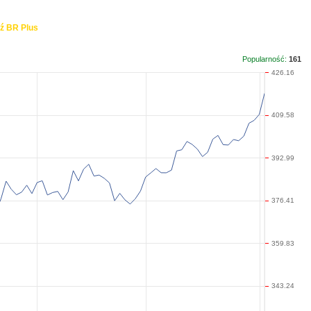
ź BR Plus
Popularność:
161
426.16
409.58
392.99
376.41
359.83
343.24