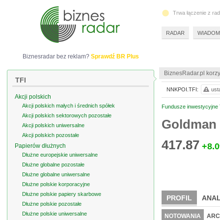
Trwa łączenie z ra
RADAR
WIADOM
Biznesradar bez reklam?
Sprawdź BR Plus
BiznesRadar.pl korzy
TFI
NNKPOI.TFI:
ust
Akcji polskich
Akcji polskich małych i średnich spółek
Fundusze inwestycyjne TF
Akcji polskich sektorowych pozostałe
Goldman 
Akcji polskich uniwersalne
Akcji polskich pozostałe
417.87
+8.0
Papierów dłużnych
Dłużne europejskie uniwersalne
Dłużne globalne pozostałe
Dłużne globalne uniwersalne
Dłużne polskie korporacyjne
Dłużne polskie papiery skarbowe
PROFIL
ANAL
Dłużne polskie pozostałe
Dłużne polskie uniwersalne
NOTOWANIA
ARC