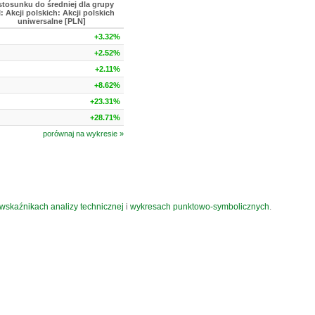
stosunku do średniej dla grupy
: Akcji polskich: Akcji polskich
uniwersalne [PLN]
+3.32%
+2.52%
+2.11%
+8.62%
+23.31%
+28.71%
porównaj na wykresie »
wskaźnikach analizy technicznej
i
wykresach punktowo-symbolicznych
.