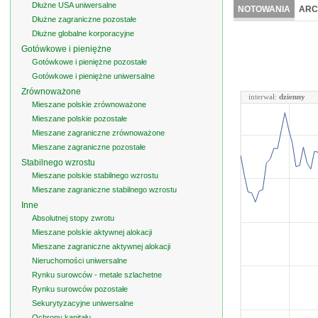
Dłużne USA uniwersalne
NOTOWANIA
ARC
Dłużne zagraniczne pozostałe
Dłużne globalne korporacyjne
Gotówkowe i pieniężne
Gotówkowe i pieniężne pozostałe
Gotówkowe i pieniężne uniwersalne
Zrównoważone
interwał:
dzienny
Mieszane polskie zrównoważone
Mieszane polskie pozostałe
Mieszane zagraniczne zrównoważone
Mieszane zagraniczne pozostałe
Stabilnego wzrostu
Mieszane polskie stabilnego wzrostu
Mieszane zagraniczne stabilnego wzrostu
Inne
Absolutnej stopy zwrotu
Mieszane polskie aktywnej alokacji
Mieszane zagraniczne aktywnej alokacji
Nieruchomości uniwersalne
Rynku surowców - metale szlachetne
Rynku surowców pozostałe
Sekurytyzacyjne uniwersalne
Ochrony kapitału