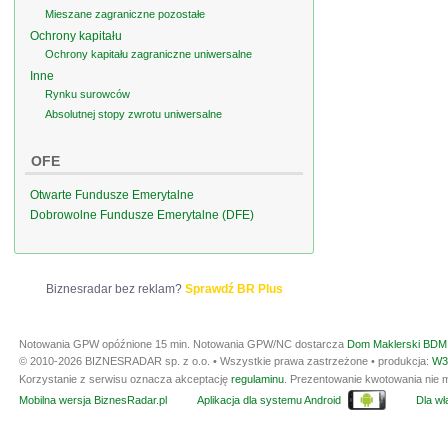
Mieszane zagraniczne pozostałe
Ochrony kapitału
Ochrony kapitału zagraniczne uniwersalne
Inne
Rynku surowców
Absolutnej stopy zwrotu uniwersalne
OFE
Otwarte Fundusze Emerytalne
Dobrowolne Fundusze Emerytalne (DFE)
Biznesradar bez reklam?
Sprawdź BR Plus
Notowania GPW opóźnione 15 min.
Notowania GPW/NC dostarcza
Dom Maklerski BDM 
© 2010-2026 BIZNESRADAR sp. z o.o. • Wszystkie prawa zastrzeżone • produkcja:
W3
Korzystanie z serwisu oznacza akceptację
regulaminu
. Prezentowanie kwotowania nie m
Mobilna wersja BiznesRadar.pl
Aplikacja dla systemu Android
Dla wła