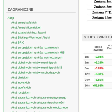
Zmiana 1m
Zmiana 3m
ZAGRANICZNE
Zmiana YTD
Zmiana 12m
Akcji
Akcji amerykańskich
Akcji Ameryki Łacińskiej
Akcji azjatyckich bez Japonii
STOPY ZWROTU
Akcji Bliskiego Wschodu i Afryki
Akcji BRIC
w 
stopa
Akcji europejskich rynków rozwiniętych
Fun
zwrotu
Akcji europejskich rynków rozwiniętych MIŚ
1m
+2.98%
Akcji europejskich rynków wschodzących
Akcji globalnych rynków rozwiniętych
3m
+2.28%
Akcji globalnych rynków rozwiniętych MIŚ
6m
-0.69%
Akcji globalnych rynków wschodzących
12m
+6.38%
Akcji chińskich
24m
+3.85%
Akcji indyjskich
36m
+53.93%
Akcji japońskich
Akcji rosyjskich
Akcji zagranicznych sektora energetycznego
Akcji zagranicznych sektora nieruchomości
Akcji zagranicznych sektora technologicznego