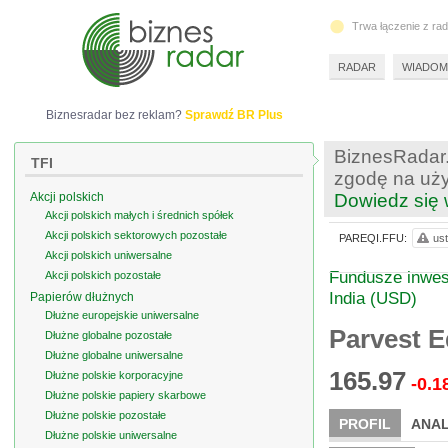
Trwa łączenie z ra
RADAR
WIADOM
Biznesradar bez reklam?
Sprawdź BR Plus
BiznesRadar.
TFI
zgodę na uży
Akcji polskich
Dowiedz się 
Akcji polskich małych i średnich spółek
Akcji polskich sektorowych pozostałe
PAREQI.FFU:
ust
Akcji polskich uniwersalne
Fundusze inwest
Akcji polskich pozostałe
India (USD)
Papierów dłużnych
Dłużne europejskie uniwersalne
Parvest E
Dłużne globalne pozostałe
Dłużne globalne uniwersalne
165.97
Dłużne polskie korporacyjne
-0.1
Dłużne polskie papiery skarbowe
Dłużne polskie pozostałe
PROFIL
ANAL
Dłużne polskie uniwersalne