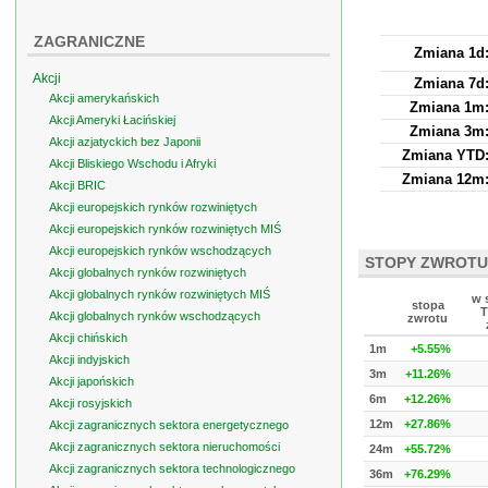
ZAGRANICZNE
Zmiana 1d
Akcji
Zmiana 7d
Akcji amerykańskich
Zmiana 1m
Akcji Ameryki Łacińskiej
Zmiana 3m
Akcji azjatyckich bez Japonii
Zmiana YTD
Akcji Bliskiego Wschodu i Afryki
Zmiana 12m
Akcji BRIC
Akcji europejskich rynków rozwiniętych
Akcji europejskich rynków rozwiniętych MIŚ
Akcji europejskich rynków wschodzących
STOPY ZWROTU
Akcji globalnych rynków rozwiniętych
Akcji globalnych rynków rozwiniętych MIŚ
w 
stopa
T
Akcji globalnych rynków wschodzących
zwrotu
Akcji chińskich
1m
+5.55%
Akcji indyjskich
3m
+11.26%
Akcji japońskich
6m
+12.26%
Akcji rosyjskich
12m
+27.86%
Akcji zagranicznych sektora energetycznego
Akcji zagranicznych sektora nieruchomości
24m
+55.72%
Akcji zagranicznych sektora technologicznego
36m
+76.29%