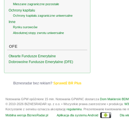
Mieszane zagraniczne pozostałe
Ochrony kapitału
Ochrony kapitału zagraniczne uniwersalne
Inne
Rynku surowców
Absolutnej stopy zwrotu uniwersalne
OFE
Otwarte Fundusze Emerytalne
Dobrowolne Fundusze Emerytalne (DFE)
Biznesradar bez reklam?
Sprawdź BR Plus
Notowania GPW opóźnione 15 min.
Notowania GPW/NC dostarcza
Dom Maklerski BDM 
© 2010-2026 BIZNESRADAR sp. z o.o. • Wszystkie prawa zastrzeżone • produkcja:
W3
Korzystanie z serwisu oznacza akceptację
regulaminu
. Prezentowanie kwotowania nie m
Mobilna wersja BiznesRadar.pl
Aplikacja dla systemu Android
Dla wła