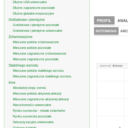
Dłużne USA uniwersalne
Dłużne zagraniczne pozostałe
Dłużne globalne korporacyjne
Gotówkowe i pieniężne
PROFIL
ANAL
Gotówkowe i pieniężne pozostałe
Gotówkowe i pieniężne uniwersalne
NOTOWANIA
ARC
Zrównoważone
Mieszane polskie zrównoważone
Mieszane polskie pozostałe
Mieszane zagraniczne zrównoważone
Mieszane zagraniczne pozostałe
Stabilnego wzrostu
interwał:
dzienny
Mieszane polskie stabilnego wzrostu
Mieszane zagraniczne stabilnego wzrostu
Inne
Absolutnej stopy zwrotu
Mieszane polskie aktywnej alokacji
Mieszane zagraniczne aktywnej alokacji
Nieruchomości uniwersalne
Rynku surowców - metale szlachetne
Rynku surowców pozostałe
Sekurytyzacyjne uniwersalne
Ochrony kapitału