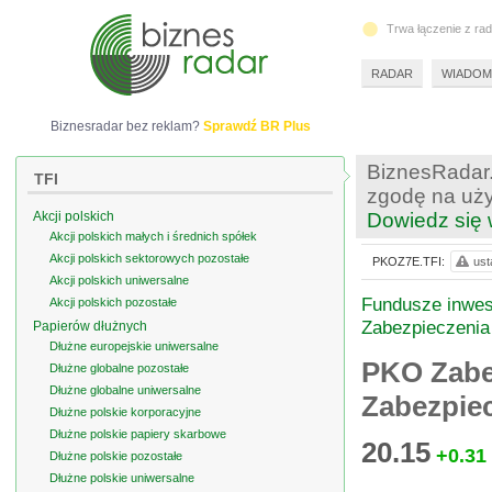
Trwa łączenie z ra
RADAR
WIADOM
Biznesradar bez reklam?
Sprawdź BR Plus
BiznesRadar.
TFI
zgodę na uży
Akcji polskich
Dowiedz się 
Akcji polskich małych i średnich spółek
Akcji polskich sektorowych pozostałe
PKOZ7E.TFI:
ust
Akcji polskich uniwersalne
Fundusze inwes
Akcji polskich pozostałe
Zabezpieczenia
Papierów dłużnych
Dłużne europejskie uniwersalne
PKO Zabe
Dłużne globalne pozostałe
Dłużne globalne uniwersalne
Zabezpie
Dłużne polskie korporacyjne
Dłużne polskie papiery skarbowe
20.15
+0.31
Dłużne polskie pozostałe
Dłużne polskie uniwersalne