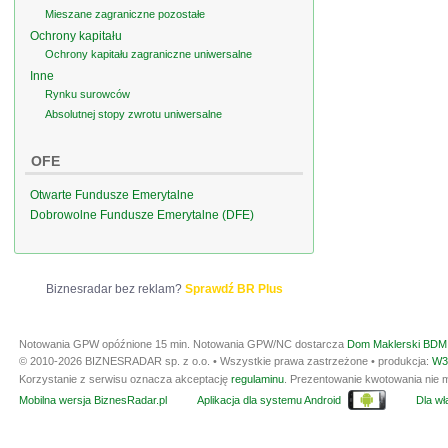
Mieszane zagraniczne pozostałe
Ochrony kapitału
Ochrony kapitału zagraniczne uniwersalne
Inne
Rynku surowców
Absolutnej stopy zwrotu uniwersalne
OFE
Otwarte Fundusze Emerytalne
Dobrowolne Fundusze Emerytalne (DFE)
Biznesradar bez reklam?
Sprawdź BR Plus
Notowania GPW opóźnione 15 min.
Notowania GPW/NC dostarcza
Dom Maklerski BDM 
© 2010-2026 BIZNESRADAR sp. z o.o. • Wszystkie prawa zastrzeżone • produkcja:
W3
Korzystanie z serwisu oznacza akceptację
regulaminu
. Prezentowanie kwotowania nie m
Mobilna wersja BiznesRadar.pl
Aplikacja dla systemu Android
Dla wła