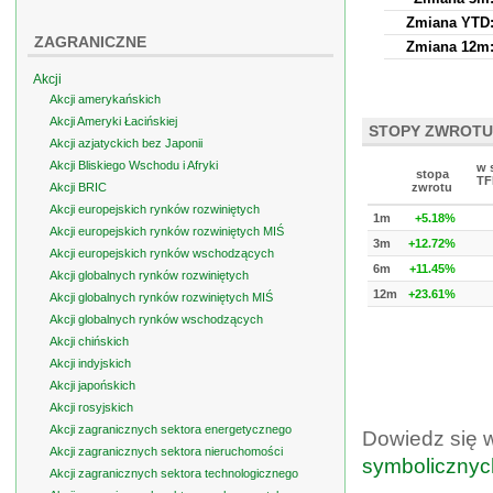
Zmiana YTD
ZAGRANICZNE
Zmiana 12m
Akcji
Akcji amerykańskich
Akcji Ameryki Łacińskiej
STOPY ZWROTU
Akcji azjatyckich bez Japonii
Akcji Bliskiego Wschodu i Afryki
w 
stopa
TF
Akcji BRIC
zwrotu
Akcji europejskich rynków rozwiniętych
1m
+5.18%
Akcji europejskich rynków rozwiniętych MIŚ
3m
+12.72%
Akcji europejskich rynków wschodzących
6m
+11.45%
Akcji globalnych rynków rozwiniętych
12m
+23.61%
Akcji globalnych rynków rozwiniętych MIŚ
Akcji globalnych rynków wschodzących
Akcji chińskich
Akcji indyjskich
Akcji japońskich
Akcji rosyjskich
Akcji zagranicznych sektora energetycznego
Dowiedz się 
Akcji zagranicznych sektora nieruchomości
symbolicznyc
Akcji zagranicznych sektora technologicznego