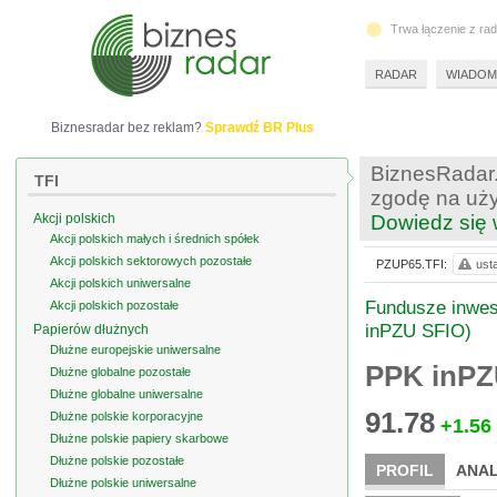
Trwa łączenie z ra
RADAR
WIADOM
Biznesradar bez reklam?
Sprawdź BR Plus
BiznesRadar.
TFI
zgodę na uży
Akcji polskich
Dowiedz się 
Akcji polskich małych i średnich spółek
Akcji polskich sektorowych pozostałe
PZUP65.TFI:
ust
Akcji polskich uniwersalne
Fundusze inwes
Akcji polskich pozostałe
inPZU SFIO)
Papierów dłużnych
Dłużne europejskie uniwersalne
PPK inPZ
Dłużne globalne pozostałe
Dłużne globalne uniwersalne
91.78
Dłużne polskie korporacyjne
+1.56
Dłużne polskie papiery skarbowe
Dłużne polskie pozostałe
PROFIL
ANAL
Dłużne polskie uniwersalne