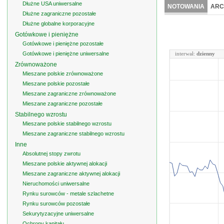
Dłużne USA uniwersalne
NOTOWANIA
ARC
Dłużne zagraniczne pozostałe
Dłużne globalne korporacyjne
Gotówkowe i pieniężne
Gotówkowe i pieniężne pozostałe
Gotówkowe i pieniężne uniwersalne
interwał:
dzienny
Zrównoważone
Mieszane polskie zrównoważone
Mieszane polskie pozostałe
Mieszane zagraniczne zrównoważone
Mieszane zagraniczne pozostałe
Stabilnego wzrostu
Mieszane polskie stabilnego wzrostu
Mieszane zagraniczne stabilnego wzrostu
Inne
Absolutnej stopy zwrotu
Mieszane polskie aktywnej alokacji
Mieszane zagraniczne aktywnej alokacji
Nieruchomości uniwersalne
Rynku surowców - metale szlachetne
Rynku surowców pozostałe
Sekurytyzacyjne uniwersalne
Ochrony kapitału