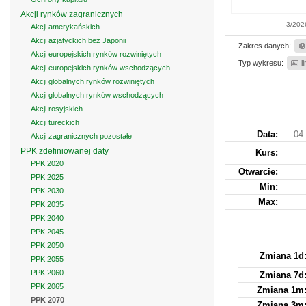
Akcji rynków zagranicznych
3/202
Akcji amerykańskich
Akcji azjatyckich bez Japonii
Zakres danych:
Akcji europejskich rynków rozwiniętych
Typ wykresu:
l
Akcji europejskich rynków wschodzących
Akcji globalnych rynków rozwiniętych
Akcji globalnych rynków wschodzących
Akcji rosyjskich
Akcji tureckich
Data:
04 
Akcji zagranicznych pozostałe
PPK zdefiniowanej daty
Kurs
:
PPK 2020
Otwarcie:
PPK 2025
Min:
PPK 2030
Max:
PPK 2035
PPK 2040
PPK 2045
PPK 2050
Zmiana 1d
PPK 2055
PPK 2060
Zmiana 7d
PPK 2065
Zmiana 1m
PPK 2070
Zmiana 3m