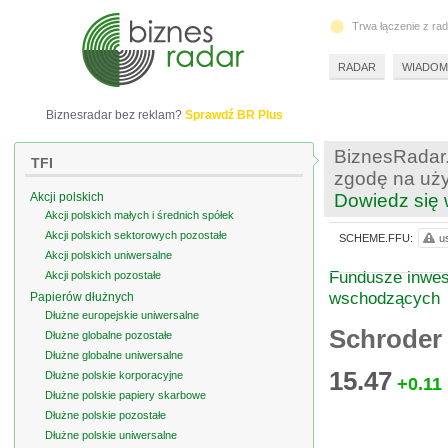
Trwa łączenie z ra
RADAR
WIADOM
Biznesradar bez reklam?
Sprawdź BR Plus
BiznesRadar.
TFI
zgodę na uży
Akcji polskich
Dowiedz się 
Akcji polskich małych i średnich spółek
Akcji polskich sektorowych pozostałe
SCHEME.FFU:
u
Akcji polskich uniwersalne
Fundusze inwest
Akcji polskich pozostałe
wschodzących
Papierów dłużnych
Dłużne europejskie uniwersalne
Schroder
Dłużne globalne pozostałe
Dłużne globalne uniwersalne
15.47
Dłużne polskie korporacyjne
+0.11
Dłużne polskie papiery skarbowe
Dłużne polskie pozostałe
Dłużne polskie uniwersalne