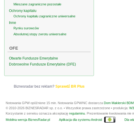
Mieszane zagraniczne pozostałe
Ochrony kapitału
Ochrony kapitału zagraniczne uniwersalne
Inne
Rynku surowców
Absolutnej stopy zwrotu uniwersalne
OFE
Otwarte Fundusze Emerytalne
Dobrowolne Fundusze Emerytalne (DFE)
Biznesradar bez reklam?
Sprawdź BR Plus
Notowania GPW opóźnione 15 min.
Notowania GPW/NC dostarcza
Dom Maklerski BDM 
© 2010-2026 BIZNESRADAR sp. z o.o. • Wszystkie prawa zastrzeżone • produkcja:
W3
Korzystanie z serwisu oznacza akceptację
regulaminu
. Prezentowanie kwotowania nie m
Mobilna wersja BiznesRadar.pl
Aplikacja dla systemu Android
Dla wła