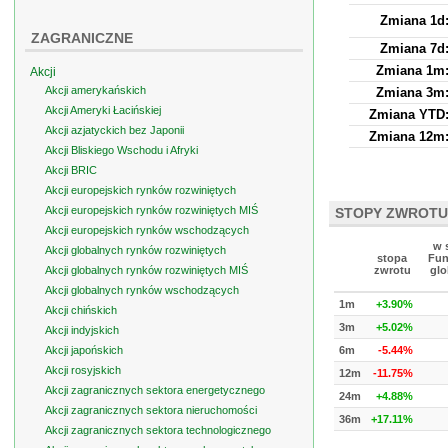
Zmiana 1d
ZAGRANICZNE
Zmiana 7d
Zmiana 1m
Akcji
Akcji amerykańskich
Zmiana 3m
Akcji Ameryki Łacińskiej
Zmiana YTD
Akcji azjatyckich bez Japonii
Zmiana 12m
Akcji Bliskiego Wschodu i Afryki
Akcji BRIC
Akcji europejskich rynków rozwiniętych
Akcji europejskich rynków rozwiniętych MIŚ
STOPY ZWROTU
Akcji europejskich rynków wschodzących
w 
Akcji globalnych rynków rozwiniętych
stopa
Fun
Akcji globalnych rynków rozwiniętych MIŚ
zwrotu
glo
Akcji globalnych rynków wschodzących
1m
+3.90%
Akcji chińskich
3m
+5.02%
Akcji indyjskich
Akcji japońskich
6m
-5.44%
Akcji rosyjskich
12m
-11.75%
Akcji zagranicznych sektora energetycznego
24m
+4.88%
Akcji zagranicznych sektora nieruchomości
36m
+17.11%
Akcji zagranicznych sektora technologicznego