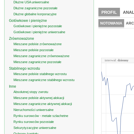
Dłużne USA uniwersalne
Dłużne zagraniczne pozostałe
PROFIL
ANAL
Dłużne globalne korporacyjne
Gotówkowe i pieniężne
NOTOWANIA
ARC
Gotówkowe i pieniężne pozostałe
Gotówkowe i pieniężne uniwersalne
Zrównoważone
Mieszane polskie zrównoważone
Mieszane polskie pozostałe
Mieszane zagraniczne zrównoważone
interwał:
dzienny
Mieszane zagraniczne pozostałe
Stabilnego wzrostu
Mieszane polskie stabilnego wzrostu
Mieszane zagraniczne stabilnego wzrostu
Inne
Absolutnej stopy zwrotu
Mieszane polskie aktywnej alokacji
Mieszane zagraniczne aktywnej alokacji
Nieruchomości uniwersalne
Rynku surowców - metale szlachetne
Rynku surowców pozostałe
Sekurytyzacyjne uniwersalne
Ochrony kapitału