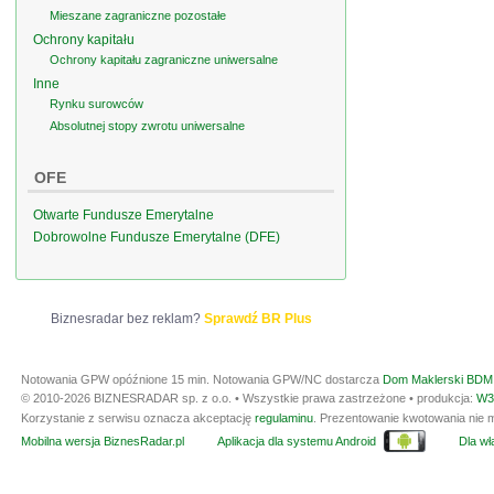
Mieszane zagraniczne pozostałe
Ochrony kapitału
Ochrony kapitału zagraniczne uniwersalne
Inne
Rynku surowców
Absolutnej stopy zwrotu uniwersalne
OFE
Otwarte Fundusze Emerytalne
Dobrowolne Fundusze Emerytalne (DFE)
Biznesradar bez reklam?
Sprawdź BR Plus
Notowania GPW opóźnione 15 min.
Notowania GPW/NC dostarcza
Dom Maklerski BDM 
© 2010-2026 BIZNESRADAR sp. z o.o. • Wszystkie prawa zastrzeżone • produkcja:
W3
Korzystanie z serwisu oznacza akceptację
regulaminu
. Prezentowanie kwotowania nie m
Mobilna wersja BiznesRadar.pl
Aplikacja dla systemu Android
Dla wła