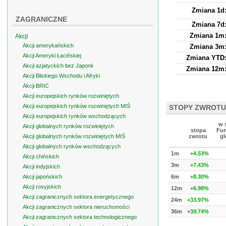
Zmiana 1d
ZAGRANICZNE
Zmiana 7d
Zmiana 1m
Akcji
Akcji amerykańskich
Zmiana 3m
Akcji Ameryki Łacińskiej
Zmiana YTD
Akcji azjatyckich bez Japonii
Zmiana 12m
Akcji Bliskiego Wschodu i Afryki
Akcji BRIC
Akcji europejskich rynków rozwiniętych
Akcji europejskich rynków rozwiniętych MIŚ
STOPY ZWROTU
Akcji europejskich rynków wschodzących
w 
Akcji globalnych rynków rozwiniętych
stopa
Fun
Akcji globalnych rynków rozwiniętych MIŚ
zwrotu
gl
Akcji globalnych rynków wschodzących
1m
+4.53%
Akcji chińskich
3m
+7.43%
Akcji indyjskich
Akcji japońskich
6m
+8.30%
Akcji rosyjskich
12m
+6.98%
Akcji zagranicznych sektora energetycznego
24m
+33.97%
Akcji zagranicznych sektora nieruchomości
36m
+39.74%
Akcji zagranicznych sektora technologicznego