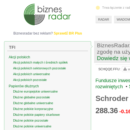
Trwa łączenie z ra
RADAR
WIADOM
Biznesradar bez reklam?
Sprawdź BR Plus
BiznesRadar.
TFI
zgodę na uży
Akcji polskich
Dowiedz się 
Akcji polskich małych i średnich spółek
Akcji polskich sektorowych pozostałe
SCHQQE.FFU:
u
Akcji polskich uniwersalne
Fundusze inwest
Akcji polskich pozostałe
rozwiniętych
•
Papierów dłużnych
Dłużne europejskie uniwersalne
Schroder 
Dłużne globalne pozostałe
Dłużne globalne uniwersalne
288.36
Dłużne polskie korporacyjne
-0.1
Dłużne polskie papiery skarbowe
Dłużne polskie pozostałe
Dłużne polskie uniwersalne