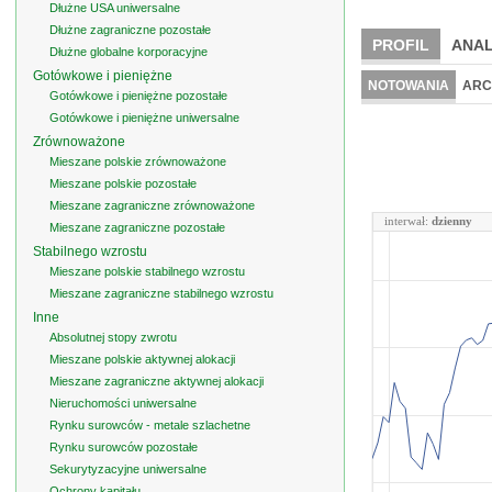
Dłużne USA uniwersalne
Dłużne zagraniczne pozostałe
PROFIL
ANAL
Dłużne globalne korporacyjne
Gotówkowe i pieniężne
NOTOWANIA
ARC
Gotówkowe i pieniężne pozostałe
Gotówkowe i pieniężne uniwersalne
Zrównoważone
Mieszane polskie zrównoważone
Mieszane polskie pozostałe
Mieszane zagraniczne zrównoważone
interwał:
dzienny
Mieszane zagraniczne pozostałe
Stabilnego wzrostu
Mieszane polskie stabilnego wzrostu
Mieszane zagraniczne stabilnego wzrostu
Inne
Absolutnej stopy zwrotu
Mieszane polskie aktywnej alokacji
Mieszane zagraniczne aktywnej alokacji
Nieruchomości uniwersalne
Rynku surowców - metale szlachetne
Rynku surowców pozostałe
Sekurytyzacyjne uniwersalne
Ochrony kapitału