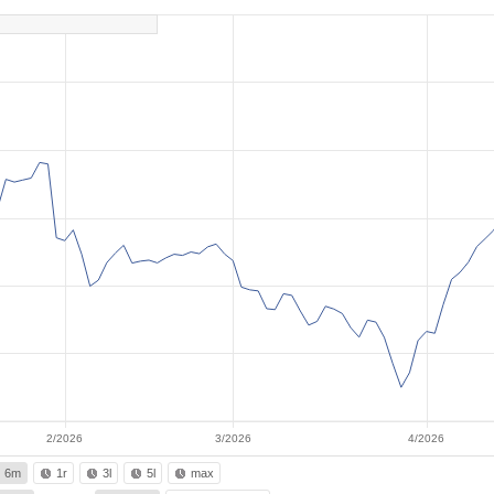
2/2026
3/2026
4/2026
6m
1r
3l
5l
max