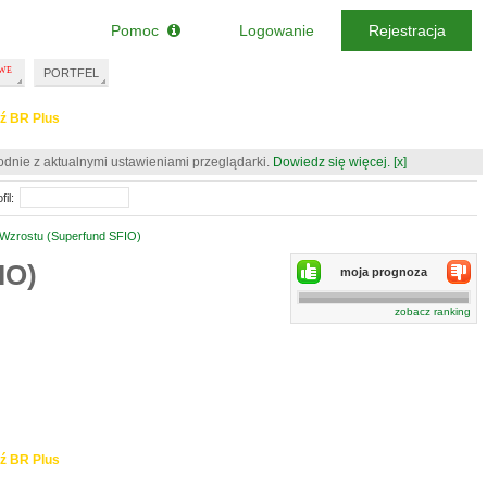
Pomoc
Logowanie
Rejestracja
PORTFEL
ź BR Plus
odnie z aktualnymi ustawieniami przeglądarki.
Dowiedz się więcej.
[x]
il:
 Wzrostu (Superfund SFIO)
IO)
moja prognoza
zobacz ranking
ź BR Plus