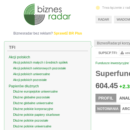
Trwa łączenie z ra
RADAR
WIADOM
Biznesradar bez reklam?
Sprawdź BR Plus
BiznesRadar.pl korzy
TFI
SUPSCP.TFI:
ust
Akcji polskich
Akcji polskich małych i średnich spółek
Fundusze inwestycyjne T
Akcji polskich sektorowych pozostałe
Superfun
Akcji polskich uniwersalne
Akcji polskich pozostałe
604.45
+2.3
Papierów dłużnych
Dłużne europejskie uniwersalne
Dłużne globalne pozostałe
PROFIL
ANAL
Dłużne globalne uniwersalne
NOTOWANIA
ARC
Dłużne polskie korporacyjne
Dłużne polskie papiery skarbowe
Dłużne polskie pozostałe
Dłużne polskie uniwersalne