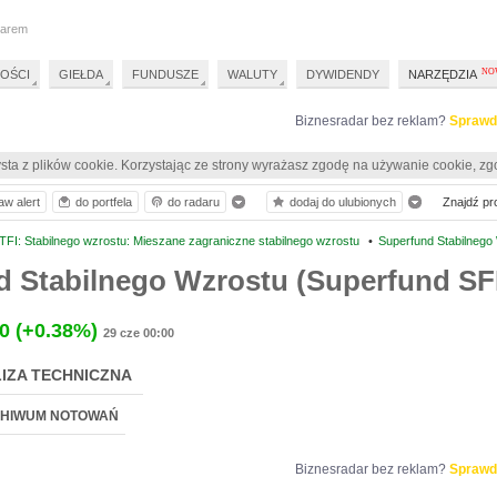
darem
OŚCI
GIEŁDA
FUNDUSZE
WALUTY
DYWIDENDY
NARZĘDZIA
Biznesradar bez reklam?
Sprawd
sta z plików cookie. Korzystając ze strony wyrażasz zgodę na używanie cookie, zg
aw alert
do portfela
do radaru
dodaj do ulubionych
Znajdź prof
FI: Stabilnego wzrostu: Mieszane zagraniczne stabilnego wzrostu
•
Superfund Stabilnego
d Stabilnego Wzrostu (Superfund SF
0
(+0.38%)
29 cze 00:00
IZA TECHNICZNA
HIWUM NOTOWAŃ
Biznesradar bez reklam?
Sprawd