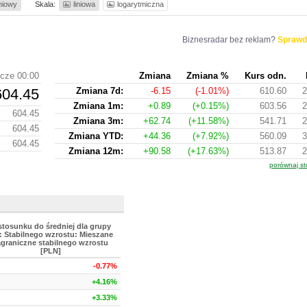
iniowy
Skala:
liniowa
logarytmiczna
Biznesradar bez reklam?
Sprawd
 cze 00:00
Zmiana
Zmiana %
Kurs odn.
604.45
Zmiana 7d:
-6.15
(-1.01%)
610.60
2
Zmiana 1m:
+0.89
(+0.15%)
603.56
2
604.45
Zmiana 3m:
+62.74
(+11.58%)
541.71
2
604.45
Zmiana YTD:
+44.36
(+7.92%)
560.09
3
604.45
Zmiana 12m:
+90.58
(+17.63%)
513.87
2
porównaj st
stosunku do średniej dla grupy
: Stabilnego wzrostu: Mieszane
agraniczne stabilnego wzrostu
[PLN]
-0.77%
+4.16%
+3.33%