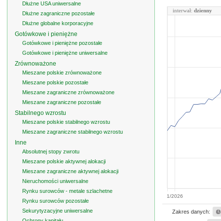
Dłużne USA uniwersalne
interwał:
dzienny
Dłużne zagraniczne pozostałe
Dłużne globalne korporacyjne
Gotówkowe i pieniężne
Gotówkowe i pieniężne pozostałe
Gotówkowe i pieniężne uniwersalne
Zrównoważone
Mieszane polskie zrównoważone
Mieszane polskie pozostałe
Mieszane zagraniczne zrównoważone
Mieszane zagraniczne pozostałe
Stabilnego wzrostu
Mieszane polskie stabilnego wzrostu
Mieszane zagraniczne stabilnego wzrostu
Inne
Absolutnej stopy zwrotu
Mieszane polskie aktywnej alokacji
Mieszane zagraniczne aktywnej alokacji
Nieruchomości uniwersalne
Rynku surowców - metale szlachetne
1/2026
Rynku surowców pozostałe
Sekurytyzacyjne uniwersalne
Zakres danych:
Ochrony kapitału