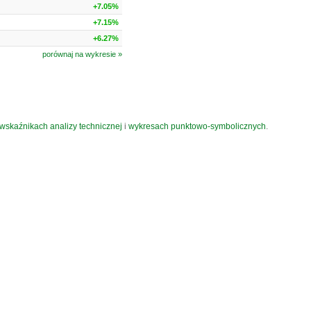
+7.05%
+7.15%
+6.27%
porównaj na wykresie »
wskaźnikach analizy technicznej
i
wykresach punktowo-symbolicznych
.