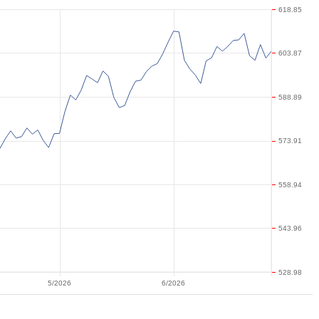
618.85
603.87
588.89
573.91
558.94
543.96
528.98
5/2026
6/2026