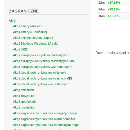
12m
+17.63%
24m
+22.19%
ZAGRANICZNE
36m
+31.00%
Akcji
Akcji amerykańskich
Akcji Ameryki Łacińskiej
Akcji azjatyckich bez Japonii
Akcji Bliskiego Wschodu i Afryki
Akcji BRIC
Dowiedz się więcej o
Akcji europejskich rynków rozwiniętych
Akcji europejskich rynków rozwiniętych MIŚ
Akcji europejskich rynków wschodzących
Akcji globalnych rynków rozwiniętych
Akcji globalnych rynków rozwiniętych MIŚ
Akcji globalnych rynków wschodzących
Akcji chińskich
Akcji indyjskich
Akcji japońskich
Akcji rosyjskich
Akcji zagranicznych sektora energetycznego
Akcji zagranicznych sektora nieruchomości
Akcji zagranicznych sektora technologicznego