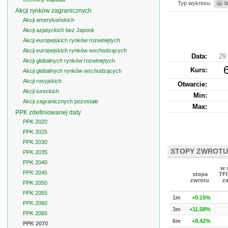
Typ wykresu:
l
Akcji rynków zagranicznych
Akcji amerykańskich
Akcji azjatyckich bez Japonii
Akcji europejskich rynków rozwiniętych
Akcji europejskich rynków wschodzących
Data:
29
Akcji globalnych rynków rozwiniętych
Kurs
:
Akcji globalnych rynków wschodzących
Akcji rosyjskich
Otwarcie:
Akcji tureckich
Min:
Akcji zagranicznych pozostałe
Max:
PPK zdefiniowanej daty
PPK 2020
PPK 2025
PPK 2030
STOPY ZWROTU
PPK 2035
PPK 2040
w 
PPK 2045
stopa
TFI
zwrotu
z
PPK 2050
PPK 2055
1m
+0.15%
PPK 2060
3m
+11.58%
PPK 2065
6m
+8.42%
PPK 2070