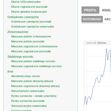
Dłużne USA uniwersalne
Dłużne zagraniczne pozostałe
PROFIL
ANAL
Dłużne globalne korporacyjne
Gotówkowe i pieniężne
NOTOWANIA
ARC
Gotówkowe i pieniężne pozostałe
Gotówkowe i pieniężne uniwersalne
Zrównoważone
Mieszane polskie zrównoważone
Mieszane polskie pozostałe
interwał:
dzienny
Mieszane zagraniczne zrównoważone
Mieszane zagraniczne pozostałe
Stabilnego wzrostu
Mieszane polskie stabilnego wzrostu
Mieszane zagraniczne stabilnego wzrostu
Inne
Absolutnej stopy zwrotu
Mieszane polskie aktywnej alokacji
Mieszane zagraniczne aktywnej alokacji
Nieruchomości uniwersalne
Rynku surowców - metale szlachetne
Rynku surowców pozostałe
Sekurytyzacyjne uniwersalne
Ochrony kapitału