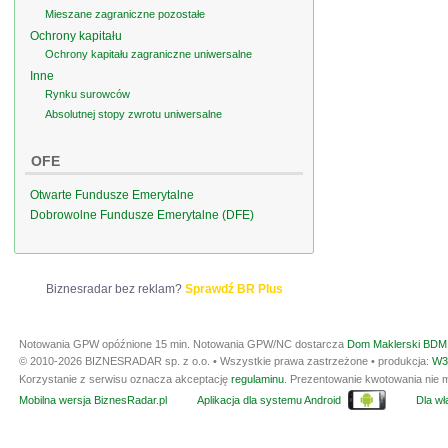
Mieszane zagraniczne pozostałe
Ochrony kapitału
Ochrony kapitału zagraniczne uniwersalne
Inne
Rynku surowców
Absolutnej stopy zwrotu uniwersalne
OFE
Otwarte Fundusze Emerytalne
Dobrowolne Fundusze Emerytalne (DFE)
Biznesradar bez reklam?
Sprawdź BR Plus
Notowania GPW opóźnione 15 min.
Notowania GPW/NC dostarcza
Dom Maklerski BDM 
© 2010-2026 BIZNESRADAR sp. z o.o. • Wszystkie prawa zastrzeżone • produkcja:
W3
Korzystanie z serwisu oznacza akceptację
regulaminu
. Prezentowanie kwotowania nie m
Mobilna wersja BiznesRadar.pl
Aplikacja dla systemu Android
Dla wła