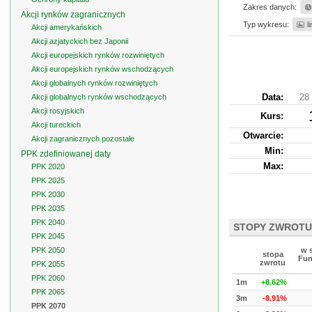
Zakres danych:
Akcji rynków zagranicznych
Typ wykresu:
l
Akcji amerykańskich
Akcji azjatyckich bez Japonii
Akcji europejskich rynków rozwiniętych
Akcji europejskich rynków wschodzących
Akcji globalnych rynków rozwiniętych
Data:
28 
Akcji globalnych rynków wschodzących
Akcji rosyjskich
Kurs
:
Akcji tureckich
Otwarcie:
Akcji zagranicznych pozostałe
Min:
PPK zdefiniowanej daty
Max:
PPK 2020
PPK 2025
PPK 2030
PPK 2035
PPK 2040
STOPY ZWROTU
PPK 2045
PPK 2050
w 
stopa
Fun
zwrotu
PPK 2055
PPK 2060
1m
+8.62%
PPK 2065
3m
-8.91%
PPK 2070