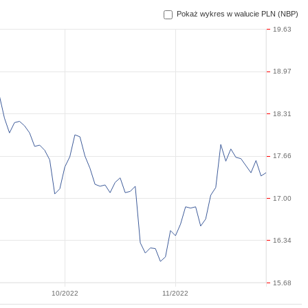
Pokaż wykres w walucie PLN (NBP)
19.63
18.97
18.31
17.66
17.00
16.34
15.68
10/2022
11/2022