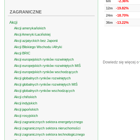
6m
-2.36%
12m
-19.82%
ZAGRANICZNE
24m
-18.70%
Akcji
36m
-13.22%
Akcji amerykańskich
Akcji Ameryki Łacińskiej
Akcji azjatyckich bez Japonii
Akcji Bliskiego Wschodu i Afryki
Akcji BRIC
Akcji europejskich rynków rozwiniętych
Dowiedz się więcej o
Akcji europejskich rynków rozwiniętych MIŚ
Akcji europejskich rynków wschodzących
Akcji globalnych rynków rozwiniętych
Akcji globalnych rynków rozwiniętych MIŚ
Akcji globalnych rynków wschodzących
Akcji chińskich
Akcji indyjskich
Akcji japońskich
Akcji rosyjskich
Akcji zagranicznych sektora energetycznego
Akcji zagranicznych sektora nieruchomości
Akcji zagranicznych sektora technologicznego