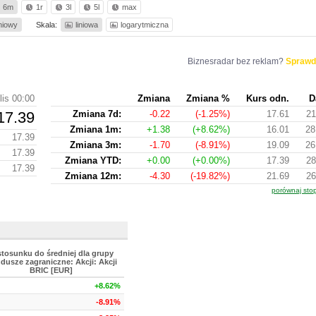
6m
1r
3l
5l
max
iniowy
Skala:
liniowa
logarytmiczna
Biznesradar bez reklam?
Sprawd
lis 00:00
Zmiana
Zmiana %
Kurs odn.
D
17.39
Zmiana 7d:
-0.22
(-1.25%)
17.61
21
Zmiana 1m:
+1.38
(+8.62%)
16.01
28
17.39
Zmiana 3m:
-1.70
(-8.91%)
19.09
26
17.39
Zmiana YTD:
+0.00
(+0.00%)
17.39
28
17.39
Zmiana 12m:
-4.30
(-19.82%)
21.69
26
porównaj sto
stosunku do średniej dla grupy
dusze zagraniczne: Akcji: Akcji
BRIC [EUR]
+8.62%
-8.91%