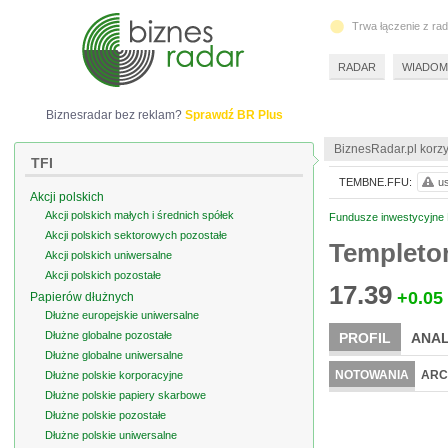
Trwa łączenie z ra
RADAR
WIADOM
Biznesradar bez reklam?
Sprawdź BR Plus
BiznesRadar.pl korzy
TFI
TEMBNE.FFU:
us
Akcji polskich
Akcji polskich małych i średnich spółek
Fundusze inwestycyjne F
Akcji polskich sektorowych pozostałe
Templeto
Akcji polskich uniwersalne
Akcji polskich pozostałe
17.39
+0.05
Papierów dłużnych
Dłużne europejskie uniwersalne
Dłużne globalne pozostałe
PROFIL
ANAL
Dłużne globalne uniwersalne
NOTOWANIA
ARC
Dłużne polskie korporacyjne
Dłużne polskie papiery skarbowe
Dłużne polskie pozostałe
Dłużne polskie uniwersalne