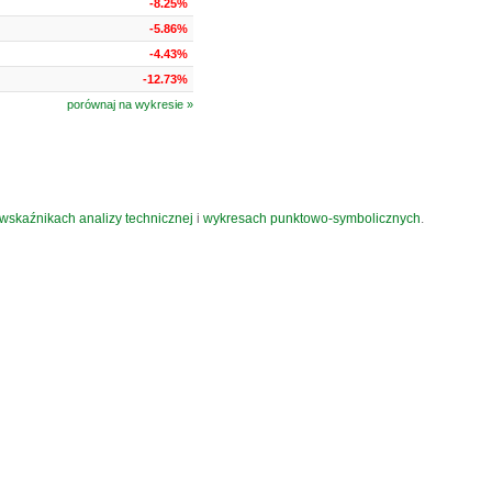
-8.25%
-5.86%
-4.43%
-12.73%
porównaj na wykresie »
wskaźnikach analizy technicznej
i
wykresach punktowo-symbolicznych
.