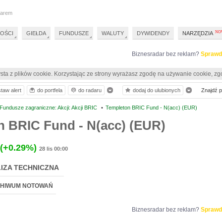
darem
OŚCI
GIEŁDA
FUNDUSZE
WALUTY
DYWIDENDY
NARZĘDZIA
Biznesradar bez reklam?
Sprawd
sta z plików cookie. Korzystając ze strony wyrażasz zgodę na używanie cookie, zg
taw alert
do portfela
do radaru
dodaj do ulubionych
Znajdź pr
undusze zagraniczne: Akcji: Akcji BRIC
•
Templeton BRIC Fund - N(acc) (EUR)
n BRIC Fund - N(acc) (EUR)
(+0.29%)
28 lis 00:00
IZA TECHNICZNA
HIWUM NOTOWAŃ
Biznesradar bez reklam?
Sprawd