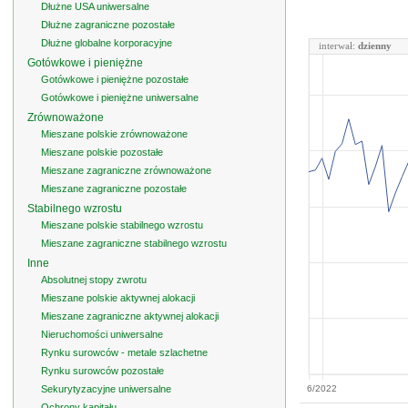
Dłużne USA uniwersalne
Dłużne zagraniczne pozostałe
Dłużne globalne korporacyjne
interwał:
dzienny
Gotówkowe i pieniężne
Gotówkowe i pieniężne pozostałe
Gotówkowe i pieniężne uniwersalne
Zrównoważone
Mieszane polskie zrównoważone
Mieszane polskie pozostałe
Mieszane zagraniczne zrównoważone
Mieszane zagraniczne pozostałe
Stabilnego wzrostu
Mieszane polskie stabilnego wzrostu
Mieszane zagraniczne stabilnego wzrostu
Inne
Absolutnej stopy zwrotu
Mieszane polskie aktywnej alokacji
Mieszane zagraniczne aktywnej alokacji
Nieruchomości uniwersalne
Rynku surowców - metale szlachetne
Rynku surowców pozostałe
Sekurytyzacyjne uniwersalne
6/2022
Ochrony kapitału