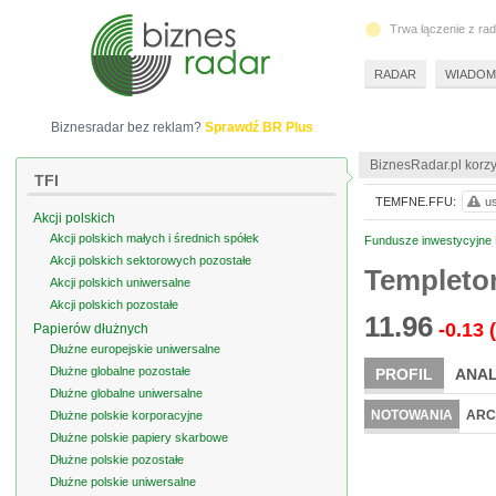
Trwa łączenie z ra
RADAR
WIADOM
Biznesradar bez reklam?
Sprawdź BR Plus
BiznesRadar.pl korzy
TFI
TEMFNE.FFU:
us
Akcji polskich
Akcji polskich małych i średnich spółek
Fundusze inwestycyjne F
Akcji polskich sektorowych pozostałe
Templeton
Akcji polskich uniwersalne
Akcji polskich pozostałe
11.96
-0.13
Papierów dłużnych
Dłużne europejskie uniwersalne
Dłużne globalne pozostałe
PROFIL
ANAL
Dłużne globalne uniwersalne
NOTOWANIA
ARC
Dłużne polskie korporacyjne
Dłużne polskie papiery skarbowe
Dłużne polskie pozostałe
Dłużne polskie uniwersalne