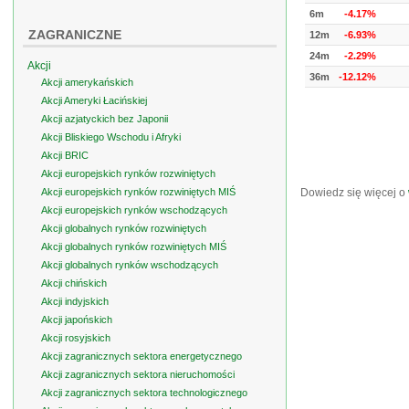
6m
-4.17%
ZAGRANICZNE
12m
-6.93%
24m
-2.29%
Akcji
36m
-12.12%
Akcji amerykańskich
Akcji Ameryki Łacińskiej
Akcji azjatyckich bez Japonii
Akcji Bliskiego Wschodu i Afryki
Akcji BRIC
Akcji europejskich rynków rozwiniętych
Akcji europejskich rynków rozwiniętych MIŚ
Dowiedz się więcej o
Akcji europejskich rynków wschodzących
Akcji globalnych rynków rozwiniętych
Akcji globalnych rynków rozwiniętych MIŚ
Akcji globalnych rynków wschodzących
Akcji chińskich
Akcji indyjskich
Akcji japońskich
Akcji rosyjskich
Akcji zagranicznych sektora energetycznego
Akcji zagranicznych sektora nieruchomości
Akcji zagranicznych sektora technologicznego