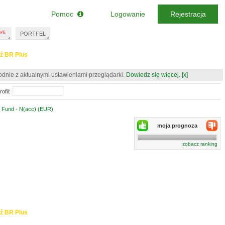
Pomoc
Logowanie
Rejestracja
PORTFEL
ź BR Plus
odnie z aktualnymi ustawieniami przeglądarki.
Dowiedz się więcej.
[x]
ofil:
 Fund - N(acc) (EUR)
moja prognoza
zobacz ranking
ź BR Plus