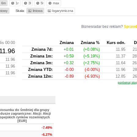
6m
1r
3l
5l
max
iniowy
Skala:
liniowa
logarytmiczna
Biznesradar bez reklam?
Sprawd
lis 00:00
Zmiana
Zmiana %
Kurs odn.
D
11.96
Zmiana 7d:
+0.01
(+0.08%)
11.95
21
Zmiana 1m:
+0.59
(+5.19%)
11.37
28
11.96
Zmiana 3m:
+0.32
(+2.75%)
11.64
26
11.96
Zmiana YTD:
-0.00
(-0.00%)
11.96
28
11.96
Zmiana 12m:
-0.89
(-6.93%)
12.85
26
porównaj sto
stosunku do średniej dla grupy
dusze zagraniczne: Akcji: Akcji
opejskich rynków rozwiniętych
[EUR]
-7.49%
-6.27%