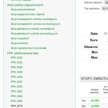
Zakres danych:
Akcji rynków zagranicznych
Typ wykresu:
l
Akcji amerykańskich
Akcji azjatyckich bez Japonii
Akcji europejskich rynków rozwiniętych
Akcji europejskich rynków wschodzących
Akcji globalnych rynków rozwiniętych
Data:
28 
Akcji globalnych rynków wschodzących
Akcji rosyjskich
Kurs
:
Akcji tureckich
Otwarcie:
Akcji zagranicznych pozostałe
Min:
PPK zdefiniowanej daty
Max:
PPK 2020
PPK 2025
PPK 2030
PPK 2035
PPK 2040
STOPY ZWROTU
PPK 2045
PPK 2050
w 
stopa
Fun
PPK 2055
zwrotu
eur
PPK 2060
1m
+5.19%
PPK 2065
PPK 2070
3m
+2.75%