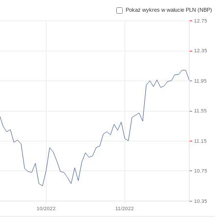
Pokaż wykres w walucie PLN (NBP)
12.75
12.35
11.95
11.55
11.15
10.75
10.35
10/2022
11/2022