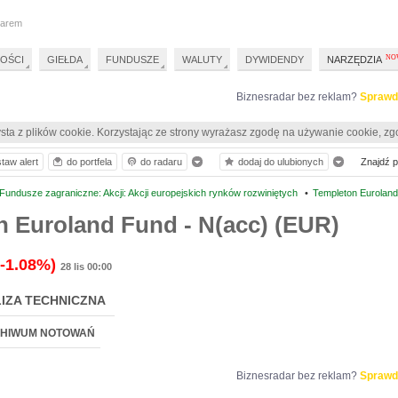
darem
OŚCI
GIEŁDA
FUNDUSZE
WALUTY
DYWIDENDY
NARZĘDZIA
Biznesradar bez reklam?
Sprawd
sta z plików cookie. Korzystając ze strony wyrażasz zgodę na używanie cookie, zg
taw alert
do portfela
do radaru
dodaj do ulubionych
Znajdź pr
undusze zagraniczne: Akcji: Akcji europejskich rynków rozwiniętych
•
Templeton Euroland
 Euroland Fund - N(acc) (EUR)
(-1.08%)
28 lis 00:00
IZA TECHNICZNA
HIWUM NOTOWAŃ
Biznesradar bez reklam?
Sprawd