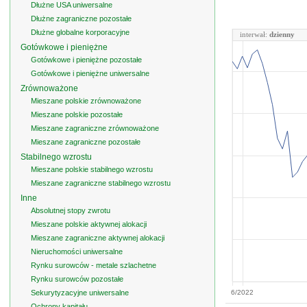
Dłużne USA uniwersalne
Dłużne zagraniczne pozostałe
Dłużne globalne korporacyjne
interwał:
dzienny
Gotówkowe i pieniężne
Gotówkowe i pieniężne pozostałe
Gotówkowe i pieniężne uniwersalne
Zrównoważone
Mieszane polskie zrównoważone
Mieszane polskie pozostałe
Mieszane zagraniczne zrównoważone
Mieszane zagraniczne pozostałe
Stabilnego wzrostu
Mieszane polskie stabilnego wzrostu
Mieszane zagraniczne stabilnego wzrostu
Inne
Absolutnej stopy zwrotu
Mieszane polskie aktywnej alokacji
Mieszane zagraniczne aktywnej alokacji
Nieruchomości uniwersalne
Rynku surowców - metale szlachetne
Rynku surowców pozostałe
Sekurytyzacyjne uniwersalne
6/2022
Ochrony kapitału