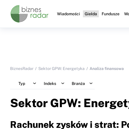
Wiadomości
Giełda
Fundusze
Wa
BiznesRadar
Sektor GPW: Energetyka
Analiza finansowa
Typ
Indeks
Branża
Sektor GPW: Energet
Rachunek zysków i strat: 