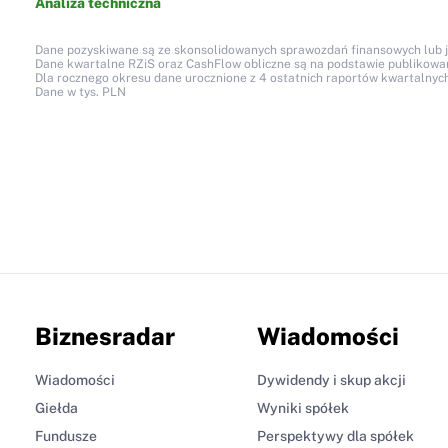
Analiza techniczna
Dane pozyskiwane są ze skonsolidowanych sprawozdań finansowych lub jed
Dane kwartalne RZiS oraz CashFlow obliczne są na podstawie publikow
Dla rocznego okresu dane urocznione z 4 ostatnich raportów kwartalnych
Dane w tys. PLN
Biznesradar
Wiadomości
Wiadomości
Dywidendy i skup akcji
Giełda
Wyniki spółek
Fundusze
Perspektywy dla spółek