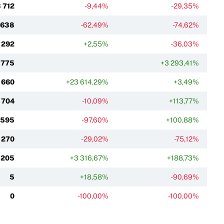
 712
-9,44%
-29,35%
 638
-62,49%
-74,62%
 292
+2,55%
-36,03%
 775
+3 293,41%
 660
+23 614,29%
+3,49%
704
-10,09%
+113,77%
595
-97,60%
+100,88%
270
-29,02%
-75,12%
205
+3 316,67%
+188,73%
5
+18,58%
-90,69%
0
-100,00%
-100,00%