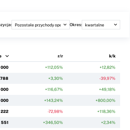
zycja:
Okres:
e
r/r
k/k
 000
+112,05%
+12,82%
 788
+3,30%
-39,97%
 000
+116,67%
+49,18%
 000
+143,24%
+800,00%
 222
-72,98%
+118,36%
 551
+346,50%
+2,34%