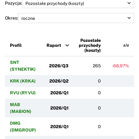
Pozycja:
Okres:
Pozostałe
Profil
Raport
przychody
r/r
(koszty)
SNT
2026/Q3
265
-68,97%
(SYNEKTIK)
KRK (KRKA)
2026/Q2
0
RVU (RYVU)
2026/Q1
0
MAB
2026/Q1
0
(MABION)
DMG
2026/Q1
0
(DMGROUP)