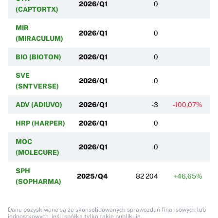
2026/Q1
0
(CAPTORTX)
MIR
2026/Q1
0
(MIRACULUM)
BIO (BIOTON)
2026/Q1
0
SVE
2026/Q1
0
(SNTVERSE)
ADV (ADIUVO)
2026/Q1
-3
-100,07%
HRP (HARPER)
2026/Q1
0
MOC
2026/Q1
0
(MOLECURE)
SPH
2025/Q4
82 204
+46,65%
(SOPHARMA)
Dane pozyskiwane są ze skonsolidowanych sprawozdań finansowych lub
jednostkowych, jeśli spółka tylko takie publikuje.