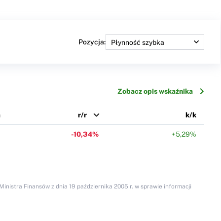
Pozycja:
Zobacz opis wskaźnika
a
r/r
k/k
0
-10,34%
+5,29%
inistra Finansów z dnia 19 października 2005 r. w sprawie informacji