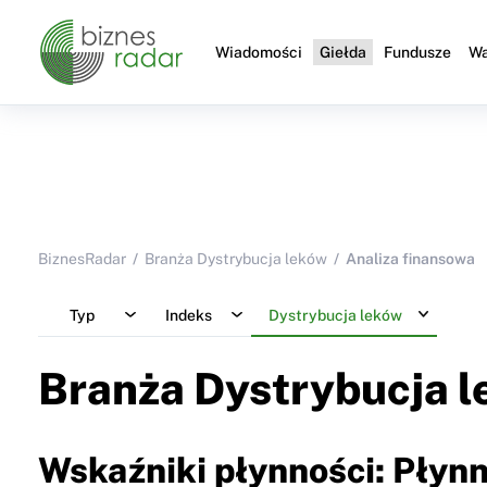
Wiadomości
Giełda
Fundusze
Wa
BiznesRadar
Branża Dystrybucja leków
Analiza finansowa
Typ
Indeks
Dystrybucja leków
Branża Dystrybucja 
Wskaźniki płynności: Płyn