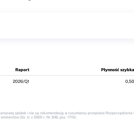
Raport
Płynność szybk
2026/Q1
0,5
nansowej spółek i nie są rekomendacją w rozumieniu przepisów Rozporządzenia M
itentów (Dz. U. z 2005 r. Nr 206, poz. 1715).