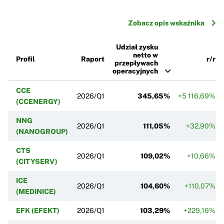
Zobacz opis wskaźnika
Udział zysku
netto w
Profil
Raport
r/r
przepływach
operacyjnych
CCE
2026/Q1
345,65%
+5 116,69%
(CCENERGY)
NNG
2026/Q1
111,05%
+32,90%
(NANOGROUP)
CTS
2026/Q1
109,02%
+10,66%
(CITYSERV)
ICE
2026/Q1
104,60%
+110,07%
(MEDINICE)
EFK (EFEKT)
2026/Q1
103,29%
+229,16%