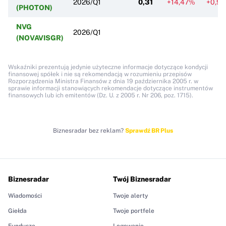
2026/Q1
0,31
+14,47%
+0,9
(PHOTON)
NVG
2026/Q1
(NOVAVISGR)
Wskaźniki prezentują jedynie użyteczne informacje dotyczące kondycji
finansowej spółek i nie są rekomendacją w rozumieniu przepisów
Rozporządzenia Ministra Finansów z dnia 19 października 2005 r. w
sprawie informacji stanowiących rekomendacje dotyczące instrumentów
finansowych lub ich emitentów (Dz. U. z 2005 r. Nr 206, poz. 1715).
Biznesradar bez reklam?
Sprawdź BR Plus
Biznesradar
Twój Biznesradar
Wiadomości
Twoje alerty
Giełda
Twoje portfele
Fundusze
Logowanie