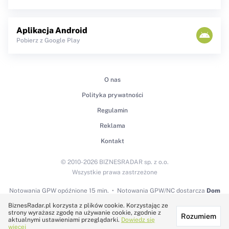
Aplikacja Android
Pobierz z Google Play
O nas
Polityka prywatności
Regulamin
Reklama
Kontakt
© 2010-2026 BIZNESRADAR sp. z o.o.
Wszystkie prawa zastrzeżone
Notowania GPW
opóźnione 15 min.
Notowania GPW/NC dostarcza
Dom
Maklerski BDM S.A.
BiznesRadar.pl korzysta z plików cookie. Korzystając ze
strony wyrażasz zgodę na używanie cookie, zgodnie z
Rozumiem
Technologię dostarcza:
aktualnymi ustawieniami przeglądarki.
Dowiedz się
więcej