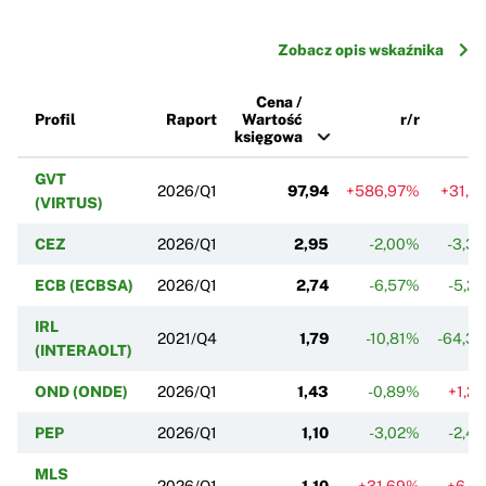
Zobacz opis wskaźnika
Cena /
Profil
Raport
Wartość
r/r
k
księgowa
GVT
2026/Q1
97,94
+586,97%
+31,1
(VIRTUS)
CEZ
2026/Q1
2,95
-2,00%
-3,3
ECB (ECBSA)
2026/Q1
2,74
-6,57%
-5,2
IRL
2021/Q4
1,79
-10,81%
-64,3
(INTERAOLT)
OND (ONDE)
2026/Q1
1,43
-0,89%
+1,2
PEP
2026/Q1
1,10
-3,02%
-2,4
MLS
2026/Q1
1,10
+31,69%
+6,6