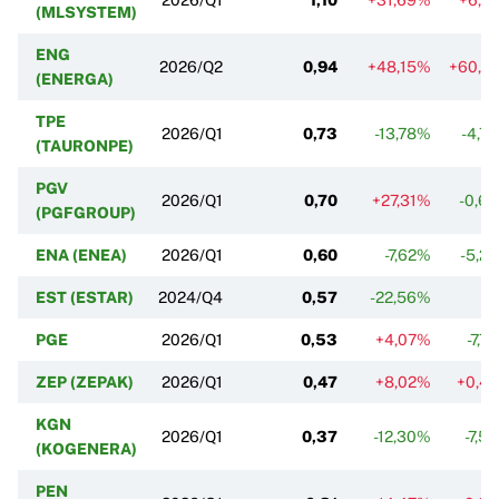
(MLSYSTEM)
ENG
2026/Q2
0,94
+48,15%
+60,1
(ENERGA)
TPE
2026/Q1
0,73
-13,78%
-4,7
(TAURONPE)
PGV
2026/Q1
0,70
+27,31%
-0,6
(PGFGROUP)
ENA (ENEA)
2026/Q1
0,60
-7,62%
-5,2
EST (ESTAR)
2024/Q4
0,57
-22,56%
PGE
2026/Q1
0,53
+4,07%
-7,7
ZEP (ZEPAK)
2026/Q1
0,47
+8,02%
+0,4
KGN
2026/Q1
0,37
-12,30%
-7,5
(KOGENERA)
PEN