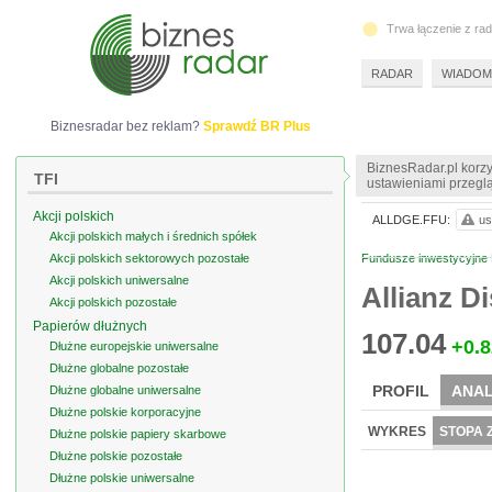
Trwa łączenie z ra
RADAR
WIADOM
Biznesradar bez reklam?
Sprawdź BR Plus
BiznesRadar.pl korzy
TFI
ustawieniami przeglą
Akcji polskich
ALLDGE.FFU:
us
Akcji polskich małych i średnich spółek
Akcji polskich sektorowych pozostałe
Fundusze inwestycyjne
Akcji polskich uniwersalne
Allianz D
Akcji polskich pozostałe
Papierów dłużnych
107.04
+0.8
Dłużne europejskie uniwersalne
Dłużne globalne pozostałe
PROFIL
ANAL
Dłużne globalne uniwersalne
Dłużne polskie korporacyjne
WYKRES
STOPA 
Dłużne polskie papiery skarbowe
Dłużne polskie pozostałe
Dłużne polskie uniwersalne