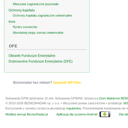
Mieszane zagraniczne pozostałe
Ochrony kapitału
Ochrony kapitału zagraniczne uniwersalne
Inne
Rynku surowców
Absolutnej stopy zwrotu uniwersalne
OFE
Otwarte Fundusze Emerytalne
Dobrowolne Fundusze Emerytalne (DFE)
Biznesradar bez reklam?
Sprawdź BR Plus
Notowania GPW opóźnione 15 min.
Notowania GPW/NC dostarcza
Dom Maklerski BDM 
© 2010-2026 BIZNESRADAR sp. z o.o. • Wszystkie prawa zastrzeżone • produkcja:
W3
Korzystanie z serwisu oznacza akceptację
regulaminu
. Prezentowanie kwotowania nie m
Mobilna wersja BiznesRadar.pl
Aplikacja dla systemu Android
Dla wła