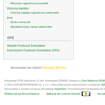
Mieszane zagraniczne pozostałe
Ochrony kapitału
Ochrony kapitału zagraniczne uniwersalne
Inne
Rynku surowców
Absolutnej stopy zwrotu uniwersalne
OFE
Otwarte Fundusze Emerytalne
Dobrowolne Fundusze Emerytalne (DFE)
Biznesradar bez reklam?
Sprawdź BR Plus
Notowania GPW opóźnione 15 min.
Notowania GPW/NC dostarcza
Dom Maklerski BDM 
© 2010-2026 BIZNESRADAR sp. z o.o. • Wszystkie prawa zastrzeżone • produkcja:
W3
Korzystanie z serwisu oznacza akceptację
regulaminu
. Prezentowanie kwotowania nie m
Mobilna wersja BiznesRadar.pl
Aplikacja dla systemu Android
Dla wła