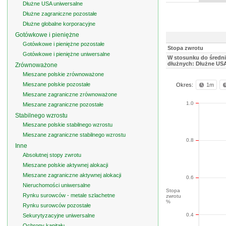
Dłużne USA uniwersalne
Dłużne zagraniczne pozostałe
Dłużne globalne korporacyjne
Gotówkowe i pieniężne
Gotówkowe i pieniężne pozostałe
Stopa zwrotu
Gotówkowe i pieniężne uniwersalne
W stosunku do średni
dłużnych: Dłużne USA
Zrównoważone
Mieszane polskie zrównoważone
Mieszane polskie pozostałe
Okres:
1m
Mieszane zagraniczne zrównoważone
1.0
Mieszane zagraniczne pozostałe
Stabilnego wzrostu
Mieszane polskie stabilnego wzrostu
Mieszane zagraniczne stabilnego wzrostu
0.8
Inne
Absolutnej stopy zwrotu
Mieszane polskie aktywnej alokacji
Mieszane zagraniczne aktywnej alokacji
0.6
Nieruchomości uniwersalne
Stopa
Rynku surowców - metale szlachetne
zwrotu
%
Rynku surowców pozostałe
0.4
Sekurytyzacyjne uniwersalne
Ochrony kapitału