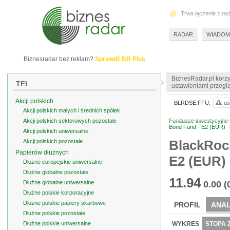
Trwa łączenie z ra
RADAR
WIADOM
Biznesradar bez reklam?
Sprawdź BR Plus
BiznesRadar.pl korzy
TFI
ustawieniami przeglą
Akcji polskich
BLRDSE.FFU:
us
Akcji polskich małych i średnich spółek
Akcji polskich sektorowych pozostałe
Fundusze inwestycyjne 
Bond Fund - E2 (EUR)
Akcji polskich uniwersalne
BlackRoc
Akcji polskich pozostałe
Papierów dłużnych
E2 (EUR)
Dłużne europejskie uniwersalne
Dłużne globalne pozostałe
11.94
Dłużne globalne uniwersalne
0.00
(
Dłużne polskie korporacyjne
Dłużne polskie papiery skarbowe
PROFIL
ANAL
Dłużne polskie pozostałe
Dłużne polskie uniwersalne
WYKRES
STOPA 